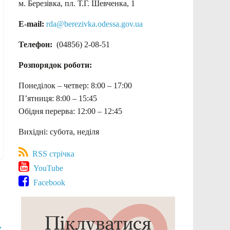
м. Березівка, пл. Т.Г. Шевченка, 1
E-mail:
rda@berezivka.odessa.gov.ua
Телефон:
(04856) 2-08-51
Розпорядок роботи:
Понеділок – четвер: 8:00 – 17:00
П’ятниця: 8:00 – 15:45
Обідня перерва: 12:00 – 12:45
Вихідні: субота, неділя
RSS стрічка
YouTube
Facebook
→