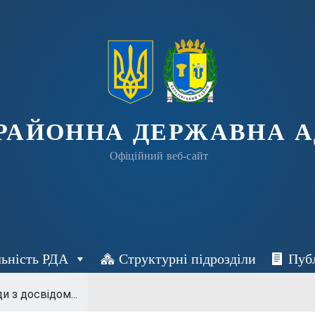
 РАЙОННА ДЕРЖАВНА А
Офіційний веб-сайт
льність РДА
Структурні підрозділи
Пуб
и з досвідом...