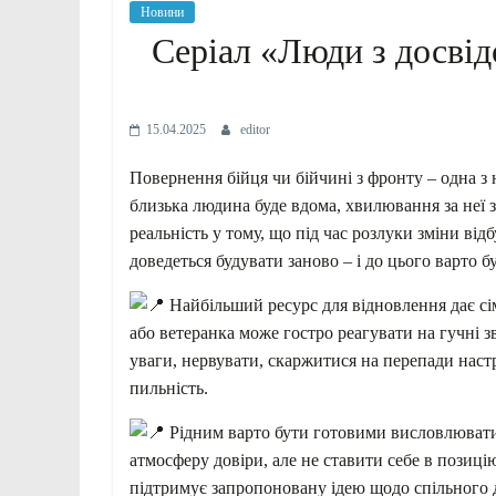
Новини
Серіал «Люди з досвідо
15.04.2025
editor
Повернення бійця чи бійчині з фронту – одна з
близька людина буде вдома, хвилювання за неї 
реальність у тому, що під час розлуки зміни від
доведеться будувати заново – і до цього варто 
Найбільший ресурс для відновлення дає сім
або ветеранка може гостро реагувати на гучні з
уваги, нервувати, скаржитися на перепади настр
пильність.
Рідним варто бути готовими висловлювати
атмосферу довіри, але не ставити себе в позиці
підтримує запропоновану ідею щодо спільного д