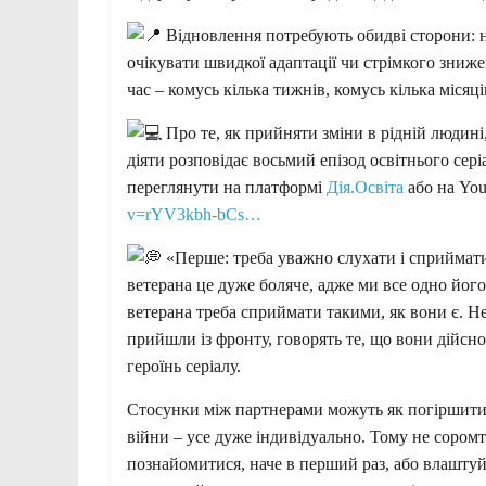
Відновлення потребують обидві сторони: не
очікувати швидкої адаптації чи стрімкого зниж
час – комусь кілька тижнів, комусь кілька місяці
Про те, як прийняти зміни в рідній людині,
діяти розповідає восьмий епізод освітнього сер
переглянути на платформі
Дія.Освіта
або на You
v=rYV3kbh-bCs…
«Перше: треба уважно слухати і сприймати
ветерана це дуже боляче, адже ми все одно його 
ветерана треба сприймати такими, як вони є. Не 
прийшли із фронту, говорять те, що вони дійсн
героїнь серіалу.
Стосунки між партнерами можуть як погіршитис
війни – усе дуже індивідуально. Тому не сором
познайомитися, наче в перший раз, або влаштуй