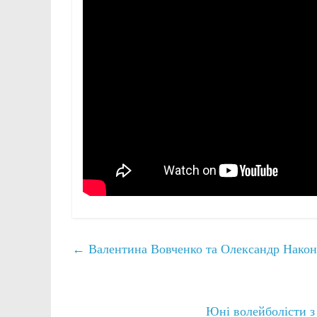
←
Валентина Вовченко та Олександр Након
Юні волейболісти з