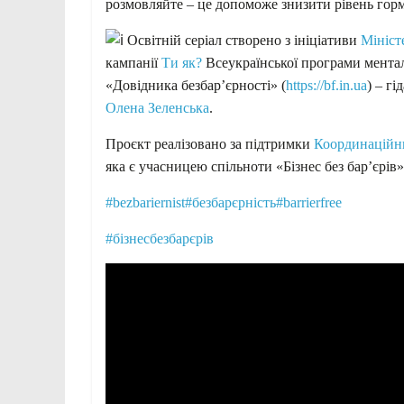
розмовляйте – це допоможе знизити рівень горм
Освітній серіал створено з ініціативи
Мініст
кампанії
Ти як?
Всеукраїнської програми мента
«Довідника безбар’єрності» (
https://bf.in.ua
) – гі
Олена Зеленська
.
Проєкт реалізовано за підтримки
Координаційни
яка є учасницею спільноти «Бізнес без бар’єрів»
#bezbariernist
#безбарєрність
#barrierfree
#бізнесбезбарєрів