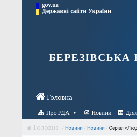
Перейти
gov.ua
Державні сайти України
до
вмісту
БЕРЕЗІВСЬКА
Про РДА
Новини
Дія
/
Новини
/
Новини
/
Серіал «Люд