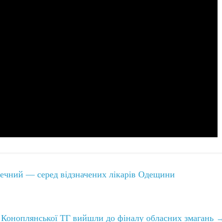
ечний — серед відзначених лікарів Одещини
 Коноплянської ТГ вийшли до фіналу обласних змагань