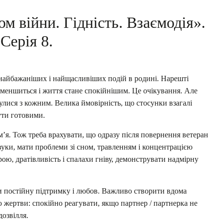
м війни. Гідність. Взаємодія».
Серія 8.
 найбажаніших і найщасливіших подій в родині. Нарешті
зменшиться і життя стане
спокійнішим. Це очікування. Але
булися з кожним. Велика ймовірність, що стосунки взагалі
бути готовими.
’я. Тож треба врахувати, що одразу після повернення ветеран
вуки, мати проблеми зі сном, травленням і концентрацією
ою, дратівливість і спалахи гніву, демонструвати надмірну
 постійну підтримку і любов. Важливо створити вдома
ю жертви: спокійно реагувати, якщо партнер / партнерка не
озвілля.