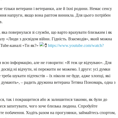
 тільки ветерани і ветеранки, але й їхні родини. Немає сенсу
ення напруги, якщо вона раптом виникла. Для цього потрібен
в.
 яка повернулася зі служби, що варто врахувати близьким і як
іалу «Люди з досвідом війни. Гідність. Взаємодія», який можна
Tube-каналі «Ти як?»
https://www.youtube.com/watch?
 всю інформацію, але не говорити: «Я теж це відчуваю». Для
досвід ні відчути, ні пережити не можемо. І друге: усі думки
треба шукати підтекстів – їх ніколи не буде, адже хлопці, які
о думають», – радить дружина ветерана Тетяна Пономарь, одна з
я, так і покращитися або ж залишитися такими, як були до
теся запитувати, чого хоче близька людина. Спробуйте
те побачення. Ходіть разом на прогулянки, займайтесь спортом,