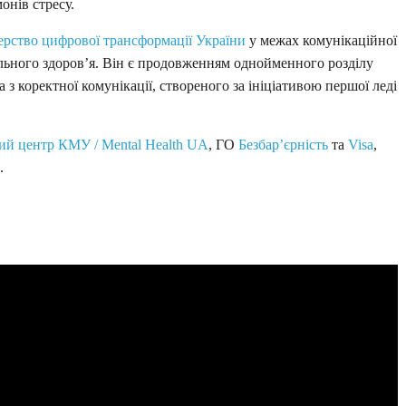
онів стресу.
ерство цифрової трансформації України
у межах комунікаційної
льного здоров’я. Він є продовженням однойменного розділу
да з коректної комунікації, створеного за ініціативою першої леді
й центр КМУ / Mental Health UA
, ГО
Безбар’єрність
та
Visa
,
.