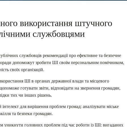
ьного використання штучного
блічними службовцями
публічних службовців рекомендації про ефективне та безпечне
 поради допоможут зробити ШІ своїм персональним помічником,
сть своїх організацій.
икористання ШІ в органах державної влади та місцевого
опоможе готувати звіти, відповідати на звернення громадян,
лідки тих чи інших рішень.
 інтелект для вирішення проблем громад: аналізувати міське
кілля та безпеки громадян.
 уникнути головних проблем під час роботи із ШІ: вигаданих