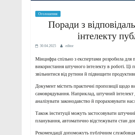
Оголошення
Поради з відповідал
інтелекту пу
30.04.2025
editor
Мінцифра спільно з експертами розробила для 
використання штучного інтелекту в роботі. Ці
звільнитися від рутини й підвищити продуктивні
Документ містить практичні пропозиції щодо в
самоврядування. Наприклад, штучний інтелект д
аналізувати законодавство й прораховувати нас
Також інституції можуть застосовувати штучний
планування, автоматично відстежувати стан дов
Рекомендації допоможуть публічним службовцям