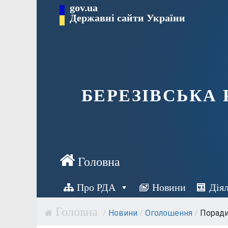
Перейти
gov.ua
Державні сайти України
до
вмісту
БЕРЕЗІВСЬКА
Про РДА
Новини
Дія
/
Новини
/
Оголошення
/
Поради