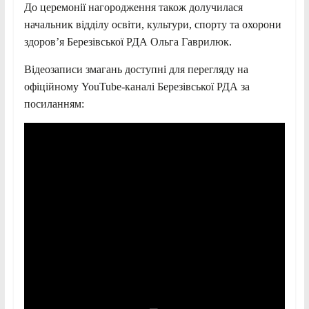
До церемонії нагородження також долучилася
начальник відділу освіти, культури, спорту та охорони
здоров’я Березівської РДА Ольга Гаврилюк.
Відеозаписи змагань доступні для перегляду на
офіційному YouTube-каналі Березівської РДА за
посиланням: