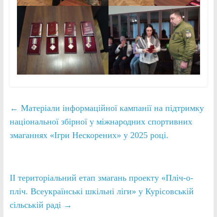
←
Матеріали інформаційної кампанії на підтримку
національної збірної у міжнародних спортивних
змаганнях «Ігри Нескорених» у 2025 році.
II територіальний етап змагань проекту «Пліч-о-
пліч. Всеукраїнські шкільні ліги» у Курісовській
сільській раді
→