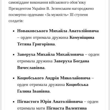
самовіддане виконання військового обов’язку
Президентом України В. Зеленським нагороджено
посмертно орденами «За мужність» ІІІ ступеня
солдатів:
Новаковського Михайла Анатолійовича
– орден отримала дружина
Комуніщина
Тетяна Григорівна
.
Заверуха Михайла Михайловича
– орден
отримала дружина
Заверуха Богдана
Вячеславівна
.
Коцюбського Андрія Миколайовича
–
орден отримала дружина
Коцюбська
Галина Іванівна
.
Пігнастого Юрія Анатолійовича
– орден
отримала мати
Пігнаста Валентина