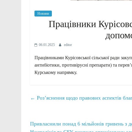
Новини
Працівники Курісовс
допом
06.01.2025
editor
Працівниками Курісовської сільської ради заку
антибіотики, противірусні препарати) та перев’
Курському напрямку.
←
Роз’яснення щодо правових аспектів благо
Привласнили понад 6 мільйонів гривень з 
Нацполіція та СБУ викрила організовану з