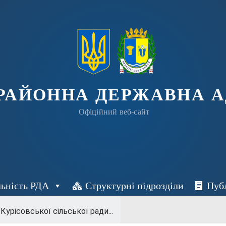
 РАЙОННА ДЕРЖАВНА А
Офіційний веб-сайт
льність РДА
Структурні підрозділи
Пуб
Курісовської сільської ради...