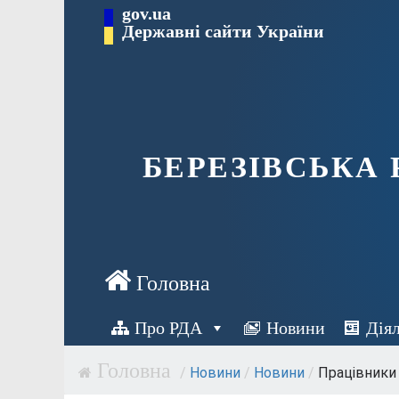
Перейти
gov.ua
Державні сайти України
до
вмісту
БЕРЕЗІВСЬКА
Про РДА
Новини
Дія
/
Новини
/
Новини
/
Працівники 