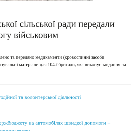
ької сільської ради передали
огу військовим
плено та передано медикаменти (кровоспинні засоби,
язувальні матеріали для 104-ї бригади, яка виконує завдання на
дійної та волонтерської діяльності
держбюджету на автомобілях швидкої допомоги –
лочинну групу
→