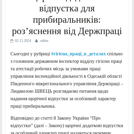
відпустка для
прибиральників:
роз’яснення від Держпраці
02.12.2024
editor
Сьогодні у рубриці
#
гігієна
_
праці
_
в
_
деталях
спільно
з головним державним інспектор відділу гігієни праці
та атестації робочих місць за умовами праці
управління інспекційної діяльності в Одеській області
Південного міжрегіонального управління Держпраці –
Людмилою ШВЕЦЬ розглядаємо питання щодо
надання щорічної відпустки за особливий характер
праці прибиральника.
Відповідно до статті 8 Закону України “Про
відпустки” (далі – Закону) щорічні додаткові відпустки
за особливий характер праці надаються окремим