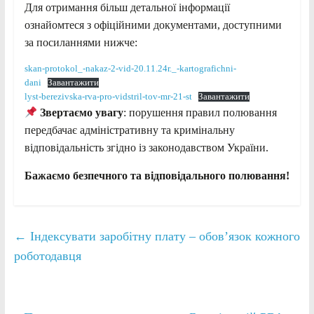
Для отримання більш детальної інформації
ознайомтеся з офіційними документами, доступними
за посиланнями нижче:
skan-protokol_-nakaz-2-vid-20.11.24r._-kartografichni-
dani
Завантажити
lyst-berezivska-rva-pro-vidstril-tov-mr-21-st
Завантажити
Звертаємо увагу
: порушення правил полювання
передбачає адміністративну та кримінальну
відповідальність згідно із законодавством України.
Бажаємо безпечного та відповідального полювання!
←
Індексувати заробітну плату – обов’язок кожного
роботодавця