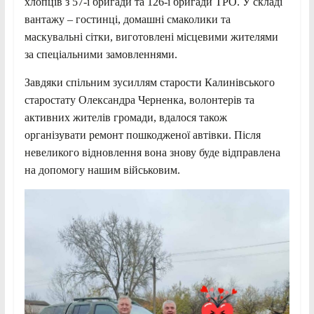
хлопців з 57-ї бригади та 126-ї бригади ТРО. У складі
вантажу – гостинці, домашні смаколики та
маскувальні сітки, виготовлені місцевими жителями
за спеціальними замовленнями.
Завдяки спільним зусиллям старости Калинівського
старостату Олександра Черненка, волонтерів та
активних жителів
громади, вдалося також
організувати ремонт пошкодженої автівки. Після
невеликого відновлення вона знову буде відправлена
на допомогу нашим військовим.