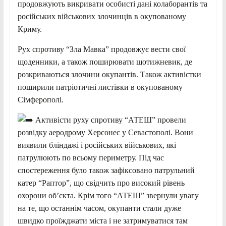
продовжують викривати особисті дані колаборантів та
російських військових злочинців в окупованому
Криму.
Рух спротиву “Зла Мавка” продовжує вести свої
щоденники, а також поширювати щотижневик, де
розкриваються злочини окупантів. Також активістки
поширили патріотичні листівки в окупованому
Сімферополі.
Активісти руху спротиву “АТЕШ” провели
розвідку аеродрому Херсонес у Севастополі. Вони
виявили бліндажі і російських військових, які
патрулюють по всьому периметру. Під час
спостереження було також зафіксовано патрульний
катер “Раптор”, що свідчить про високий рівень
охорони об’єкта. Крім того “АТЕШ” звернули увагу
на те, що останнім часом, окупанти стали дуже
швидко проїжджати міста і не затримуватися там