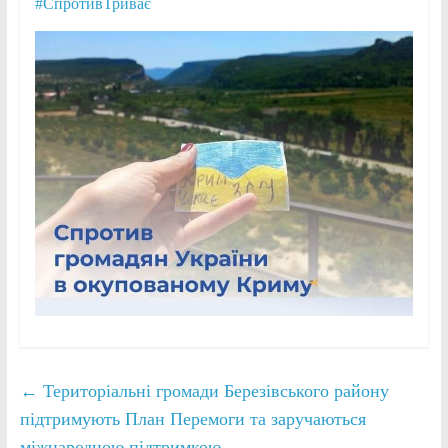
#СпротивТриває
←
Територіальні громади Березівського району
підтримують План Перемоги та заручаються
міжнародною підтримкою