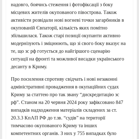
надовго, боячись стеження і фотофіксації з боку
місцевих жителів окупованого півострова. Також
активісти розвідали нові вогневі точки загарбників в
окупованій Євпаторії, кількість яких помітно
збільшилася. Також старі позиції окупанти активно
модернізують і зміцнюють, що зі свого боку вказує на
те, що зс рф готується до найгіршого сценарію
ситуації на фронті та можливої висадки українського
десанту в Криму.
Про посилення спротиву свідчать і нові незаконні
адміністративні провадження в окупаційних судах
Криму за статтею про так звану “дискредитацію зс
рф”. Станом на 20 червня 2024 року зафіксовано 847
випадків надходження матеріалів складених за ст.
20.3.3 КпАП РФ до т.зв. “судів” на території
тимчасово окупованого Криму та інших
компетентних органів. З них у 755 випадках було