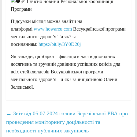
І звісно новини Регіональної координації
Програми
Підсумки місяця можна знайти на
платформі
www.howareu.com
Всеукраїнської програми
ментального здоров’я Ти як? за
посиланням:
https://bit.ly/3Y0D20j
Як завжди, ця збірка – фіксація в часі відповідних
досягнень та зручний довідник успішних кейсів для
всіх стейкхолдерів Всеукраїнської програми
ментального здоров’я Ти як? за ініціативою Олени
Зеленської.
←
Звіт від 05.07.2024 голови Березівської РВА про
проведення моніторингу доцільності та
необхідності публічних закупівель