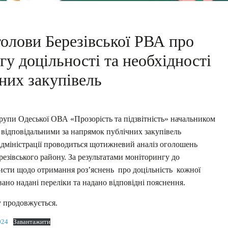
 голови Березівської РВА про
у доцільності та необхідності
них закупівель
рупи Одеської ОВА «Прозорість та підзвітність» начальником
 відповідальними за напрямок публічних закупівель
 адміністрації проводиться щотижневий аналіз оголошень
резівського району. За результатами моніторингу до
листи щодо отримання роз’яснень про доцільність кожної
ано надані переліки та надано відповідні пояснення.
у продовжується.
024
Завантажити