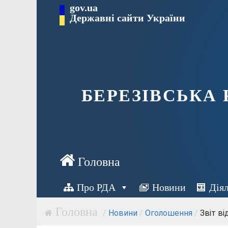
Перейти
gov.ua
Державні сайти України
до
вмісту
БЕРЕЗІВСЬКА
Про РДА
Новини
Дія
/
Новини
/
Оголошення
/
Звіт ві