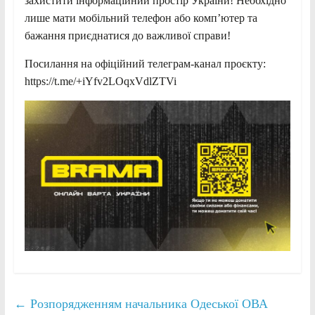
захистити інформаційний простір України! Необхідно
лише мати мобільний телефон або комп’ютер та
бажання приєднатися до важливої справи!
Посилання на офіційний телеграм-канал проєкту:
https://t.me/+iYfv2LOqxVdlZTVi
←
Розпорядженням начальника Одеської ОВА