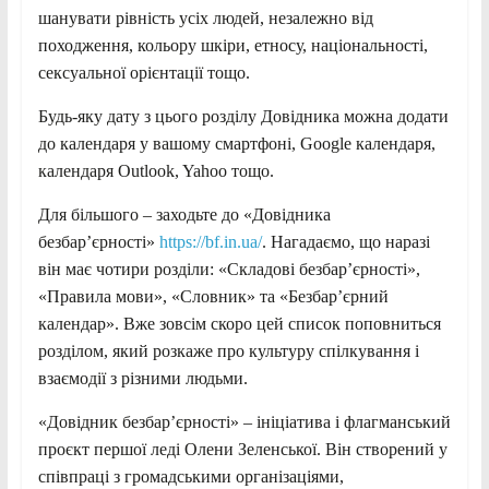
шанувати рівність усіх людей, незалежно від
походження, кольору шкіри, етносу, національності,
сексуальної орієнтації тощо.
Будь-яку дату з цього розділу Довідника можна додати
до календаря у вашому смартфоні, Google календаря,
календаря Outlook, Yahoo тощо.
Для більшого – заходьте до «Довідника
безбар’єрності»
https://bf.in.ua/
. Нагадаємо, що наразі
він має чотири розділи: «Складові безбар’єрності»,
«Правила мови», «Словник» та «Безбар’єрний
календар». Вже зовсім скоро цей список поповниться
розділом, який розкаже про культуру спілкування і
взаємодії з різними людьми.
«Довідник безбар’єрності» – ініціатива і флагманський
проєкт першої леді Олени Зеленської. Він створений у
співпраці з громадськими організаціями,