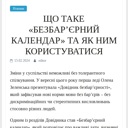
Новини
ЩО ТАКЕ
«БЕЗБАР’ЄРНИЙ
КАЛЕНДАР» ТА ЯК НИМ
КОРИСТУВАТИСЯ
15.02.2024
editor
Зміни у суспільстві неможливі без толерантного
спілкування. У вересні цього року перша леді Олена
Зеленська презентувала «Довідник безбар’єрності»,
який зафіксував нові норми мови без бар’єрів – без
дискримінаційних чи стереотипних висловлювань
стосовно різних людей.
Одним із розділів Довідника став «Безбар’єрний
календар», який розповідає про важливі дати, визначні