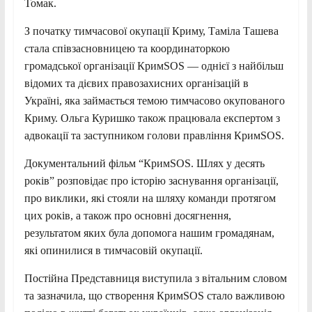
Томак.
З початку тимчасової окупації Криму, Таміла Ташева
стала співзасновницею та координаторкою
громадської організації КримSOS — однієї з найбільш
відомих та дієвих правозахисних організацій в
Україні, яка займається темою тимчасово окупованого
Криму. Ольга Куришко також працювала експертом з
адвокації та заступником голови правління КримSOS.
Документальний фільм “КримSOS. Шлях у десять
років” розповідає про історію заснування організації,
про виклики, які стояли на шляху команди протягом
цих років, а також про основні досягнення,
результатом яких була допомога нашим громадянам,
які опинилися в тимчасовій окупації.
Постійна Представниця виступила з вітальним словом
та зазначила, що створення КримSOS стало важливою