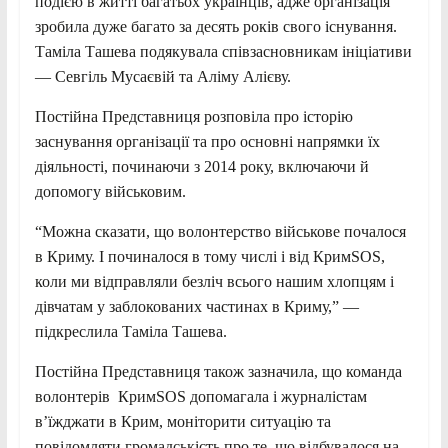
подією в житті багатьох українців, адже організація
зробила дуже багато за десять років свого існування.
Таміла Ташева подякувала співзасновникам ініціативи
— Севгіль Мусаєвій та Аліму Алієву.
Постійна Представниця розповіла про історію
заснування організації та про основні напрямки їх
діяльності, починаючи з 2014 року, включаючи й
допомогу військовим.
“Можна сказати, що волонтерство військове почалося
в Криму. І починалося в тому числі і від КримSOS,
коли ми відправляли безліч всього нашим хлопцям і
дівчатам у заблокованих частинах в Криму,” —
підкреслила Таміла Ташева.
Постійна Представниця також зазначила, що команда
волонтерів КримSOS допомагала і журналістам
в’їжджати в Крим, моніторити ситуацію та
повідомляти громадськість про те, що відбувалося на