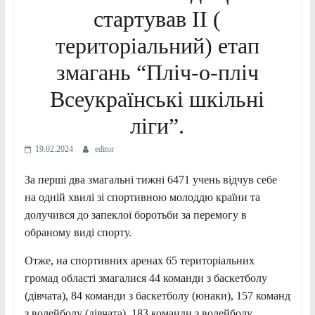
стартував ІІ (
територіальний) етап
змагань “Пліч-о-пліч
Всеукраїнські шкільні
ліги”.
19.02.2024
editor
За перші два змагальні тижні 6471 учень відчув себе
на одній хвилі зі спортивною молоддю країни та
долучився до запеклої боротьби за перемогу в
обраному виді спорту.
Отже, на спортивних аренах 65 територіальних
громад області змагалися 44 команди з баскетболу
(дівчата), 84 команди з баскетболу (юнаки), 157 команд
з волейболу (дівчата), 183 команди з волейболу