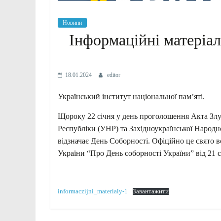
Новини
Інформаційні матеріа
18.01.2024
editor
Український інститут національної пам’яті.
Щороку 22 січня у день проголошення Акта Злу
Республіки (УНР) та Західноукраїнської Народн
відзначає День Соборності. Офіційно це свято 
України “Про День соборності України” від 21 с
informaczijni_materialy-1
Завантажити