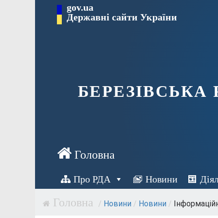
Перейти
gov.ua
Державні сайти України
до
вмісту
БЕРЕЗІВСЬКА
Про РДА
Новини
Дія
/
Новини
/
Новини
/
Інформаційні