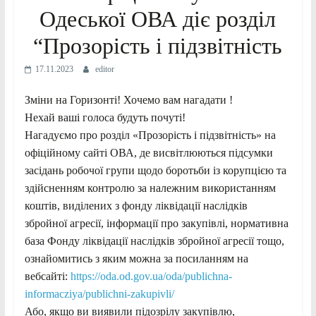
Одеської ОВА діє розділ
“Прозорість і підзвітність
17.11.2023
editor
Зміни на Горизонті! Хочемо вам нагадати !
Нехай ваші голоса будуть почуті!
Нагадуємо про розділ «Прозорість і підзвітність» на
офіційному сайті ОВА, де висвітлюються підсумки
засідань робочої групи щодо боротьби із корупцією та
здійсненням контролю за належним використанням
коштів, виділених з фонду ліквідації наслідків
збройної агресії, інформації про закупівлі, нормативна
база Фонду ліквідації наслідків збройної агресії тощо,
ознайомитись з яким можна за посиланням на
вебсайті:
https://oda.od.gov.ua/oda/publichna-
informacziya/publichni-zakupivli/
Або, якщо ви виявили підозрілу закупівлю,