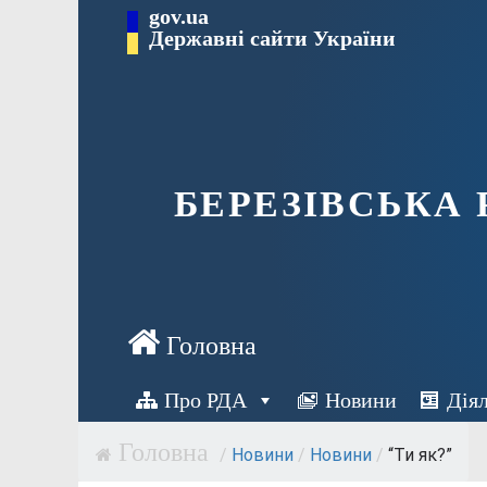
Перейти
gov.ua
Державні сайти України
до
вмісту
БЕРЕЗІВСЬКА
Про РДА
Новини
Дія
/
Новини
/
Новини
/
“Ти як?”