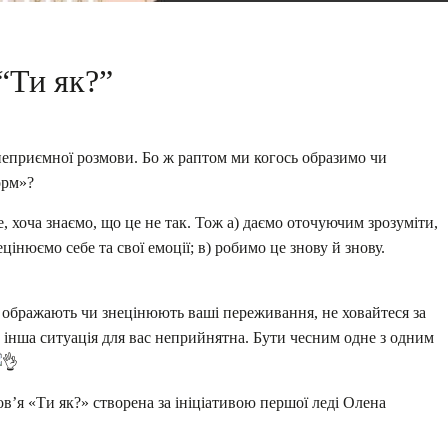
“Ти як?”
еприємної розмови. Бо ж раптом ми когось образимо чи
орм»?
 хоча знаємо, що це не так. Тож а) даємо оточуючим зрозуміти,
інюємо себе та свої емоції; в) робимо це знову й знову.
 ображають чи знецінюють ваші переживання, не ховайтеся за
 інша ситуація для вас неприйнятна. Бути чесним одне з одним
’я «Ти як?» створена за ініціативою першої леді Олена