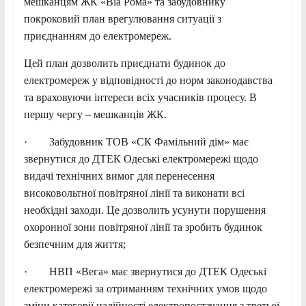
мешканцям ЖК «Віа Рома» та забудовнику
покроковий план врегулювання ситуації з
приєднанням до електромереж.
Цей план дозволить приєднати будинок до
електромереж у відповідності до норм законодавства
та враховуючи інтереси всіх учасників процесу. В
першу чергу – мешканців ЖК.
· Забудовник ТОВ «СК Фамільний дім» має
звернутися до ДТЕК Одеські електромережі щодо
видачі технічних вимог для перенесення
високовольтної повітряної лінії та виконати всі
необхідні заходи. Це дозволить усунути порушення
охоронної зони повітряної лінії та зробить будинок
безпечним для життя;
· НВП «Вега» має звернутися до ДТЕК Одеські
електромережі за отриманням технічних умов щодо
зміни категорії надійності електропостачання з третьої