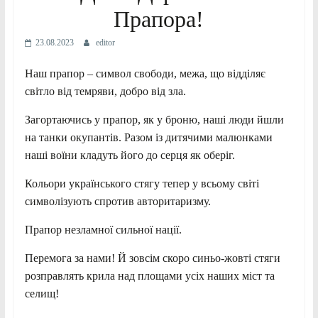
Прапора!
23.08.2023
editor
Наш прапор – символ свободи, межа, що відділяє
світло від темряви, добро від зла.
Загортаючись у прапор, як у броню, наші люди йшли
на танки окупантів. Разом із дитячими малюнками
наші воїни кладуть його до серця як оберіг.
Кольори українського стягу тепер у всьому світі
символізують спротив авторитаризму.
Прапор незламної сильної нації.
Перемога за нами! Й зовсім скоро синьо-жовті стяги
розправлять крила над площами усіх наших міст та
селищ!