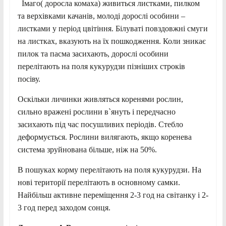
Імаго( доросла комаха) живиться листками, пилком
та верхівками качанів, молоді дорослі особини –
листками у період цвітіння. Білуваті повздовжні смуги
на листках, вказують на їх пошкодження. Коли зникає
пилок та пасма засихають, дорослі особини
перелітають на поля кукурудзи пізніших строків
посіву.
Оскільки личинки живляться коренями рослин,
сильно вражені рослини в`януть і передчасно
засихають під час посушливих періодів. Стебло
деформується. Рослини вилягають, якщо коренева
система зруйнована більше, ніж на 50%.
В пошуках корму перелітають на поля кукурудзи. На
нові території перелітають в основному самки.
Найбільш активне переміщення 2-3 год на світанку і 2-
3 год перед заходом сонця.