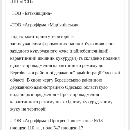
-ПП «ГСП»
-ТОВ «Батьківщина»
-ТОВ «Агрофірма «Мар’янівська»
підчас моніторингу території із
застосуваненям феромонних пасткох було виявлено
західного кукурудяного жука (найнебезпечніший
карантинний шкідник кукурудзи) та складено подання
щодо запровадження карантинного режиму до
Березівської районної державної адміністрації Одеської
області. В свою чергу Березівською районною
державною адміністрацією Одеської області було
видано розпорядження «Про запровадження
карантинного режиму по західному кукурудзяному
жуку на території:
-ТОВ «Агрофірма «Прогрес Плюс» поле №18
площею 110 га., поле №7 площею 17