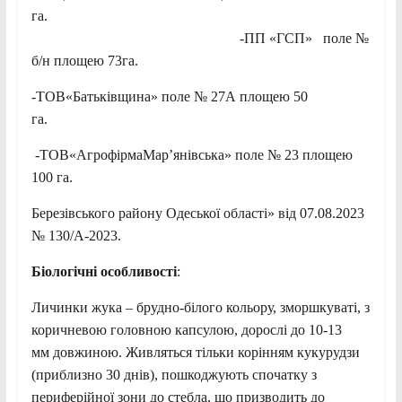
га.
-ПП «ГСП» поле №
б/н площею 73га.
-ТОВ«Батьківщина» поле № 27А площею 50
га.
-ТОВ«АгрофірмаМар’янівська» поле № 23 площею
100 га.
Березівського району Одеської області» від 07.08.2023
№ 130/А-2023.
Біологічні особливості
:
Личинки жука – брудно-білого кольору, зморшкуваті, з
коричневою головною капсулою, дорослі до 10-13
мм довжиною. Живляться тільки корінням кукурудзи
(приблизно 30 днів), пошкоджують спочатку з
периферійної зони до стебла, що призводить до