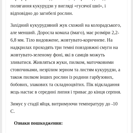
полягання кукурудзи у вигляді «гусячої шиї», і
відповідно до загибелі рослин.
Західний кукурудзяний жук схожий на колорадського,
але менший. Доросла комаха (імаго), має розміри 2,2-
6,8 мм. Тіло видовжене, жовтувато-коричневе. На
надкрилах проходять три темні повздовжні смуги на
жовтувато-зеленому фоні, які в самців можуть
зливатися. Живляться жуки, пилком, маточковими
стовпчиками, незрілим зерном та листям кукурудзи, а
також пилком інших рослин із родини гарбузових,
бобових, злакових та складноцвітих. Пік відкладання
яєць настає в середині липня і триває до кінця серпня.
Зимує у стадії яйця, витримуючи температуру до -10
С.
Ознаки пошкодження: