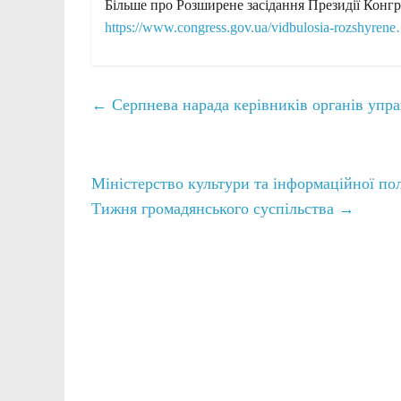
Більше про Розширене засідання Президії Конгр
https://www.congress.gov.ua/vidbulosia-rozshyren
←
Cерпнева нарада керівників органів упра
Міністерство культури та інформаційної по
Тижня громадянського суспільства
→