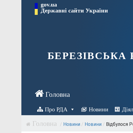
Перейти
gov.ua
Державні сайти України
до
вмісту
БЕРЕЗІВСЬКА
Про РДА
Новини
Дія
/
Новини
/
Новини
/
Відбулося Р