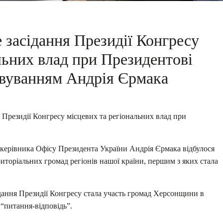
 засідання Президії Конгресу
льних влад при Президентові
овуванням Андрія Єрмака
я Президії Конгресу місцевих та регіональних влад при
 керівника Офісу Президента України Андрія Єрмака відбулося
иторіальних громад регіонів нашої країни, першим з яких стала
дання Президії Конгресу стала участь громад Херсонщини в
 “питання-відповідь”.