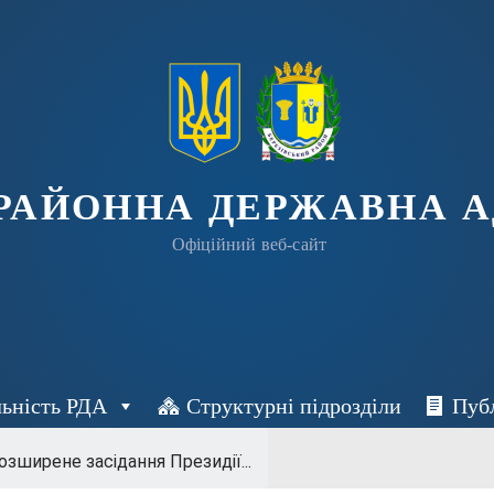
 РАЙОННА ДЕРЖАВНА А
Офіційний веб-сайт
льність РДА
Структурні підрозділи
Пуб
озширене засідання Президії...