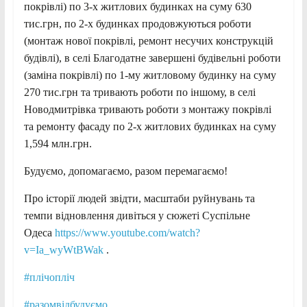
покрівлі) по 3-х житлових будинках на суму 630
тис.грн, по 2-х будинках продовжуються роботи
(монтаж нової покрівлі, ремонт несучих конструкцій
будівлі), в селі Благодатне завершені будівельні роботи
(заміна покрівлі) по 1-му житловому будинку на суму
270 тис.грн та тривають роботи по іншому, в селі
Новодмитрівка тривають роботи з монтажу покрівлі
та ремонту фасаду по 2-х житлових будинках на суму
1,594 млн.грн.
Будуємо, допомагаємо, разом перемагаємо!
Про історії людей звідти, масштаби руйнувань та
темпи відновлення дивіться у сюжеті Суспільне
Одеса
https://www.youtube.com/watch?
v=Ia_wyWtBWak
.
#плічопліч
#разомвідбудуємо