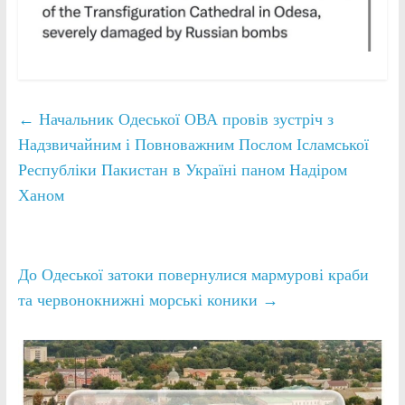
←
Начальник Одеської ОВА провів зустріч з
Надзвичайним і Повноважним Послом Ісламської
Республіки Пакистан в Україні паном Надіром
Ханом
До Одеської затоки повернулися мармурові краби
та червонокнижні морські коники
→