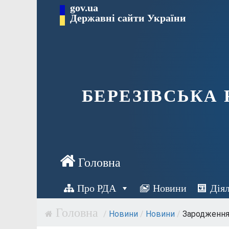
Перейти
gov.ua
Державні сайти України
до
вмісту
БЕРЕЗІВСЬКА
Про РДА
Новини
Дія
/
Новини
/
Новини
/
Зародження 