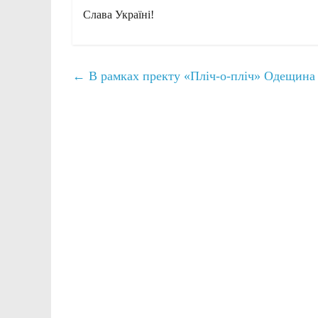
Слава Україні!
←
В рамках пректу «Пліч-о-пліч» Одещина 