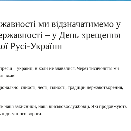
жавності ми відзначатимемо у
державності – у День хрещення
ої Русі-України
есій – українці ніколи не здавалися. Через тисячоліття ми
державі.
іональної єдності, честі, гідності, традицій державотворення,
ують наші захисники, наші військовослужбовці. Які продовжують
 підступного ворога.