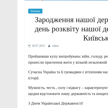
Новини
Зародження нашої дер
день розквіту нашої 
Київськ
28.07.2023
editor
Пройшовши купу випробувань: війн, голоду, репр
пронесли прагнення жити у вільній незалежній 
Сучасна Україна та її громадяни є втіленням нац
історії.
Мужність, честь , силу і відвагу – характериз
щодня відстоювати нашу державність та нищать
З Днем Української Державності!