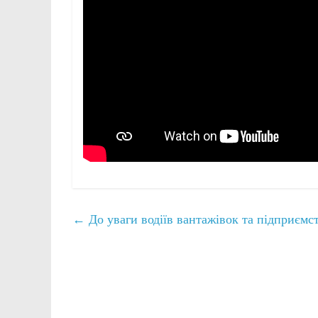
←
До уваги водіїв вантажівок та підприємс