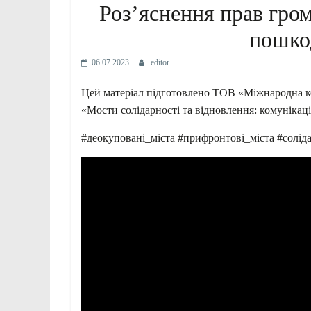
Роз’яснення прав гром
пошко
06.07.2023
editor
Цей матеріал підготовлено ТОВ «Міжнародна ко
«Мости солідарності та відновлення: комунікац
#деокуповані_міста #прифронтові_міста #соліда