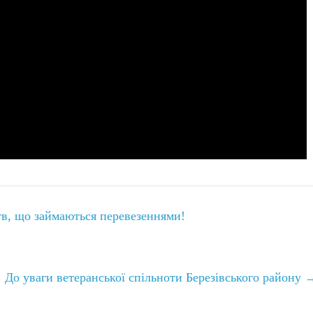
тв, що займаються перевезеннями!
До уваги ветеранської спільноти Березівського району