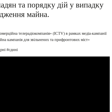
адян та порядку дій у випадку
дження майна.
мерційна телерадіокомпанія» (ICTV) в рамках медіа-кампанії
ійна кампанія для звільнених та прифронтових міст»
рні #єдині