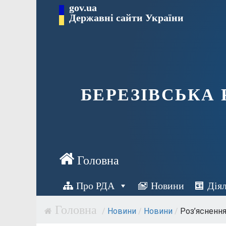
Перейти
gov.ua
Державні сайти України
до
вмісту
БЕРЕЗІВСЬКА
Про РДА
Новини
Дія
/
Новини
/
Новини
/
Роз’яснення