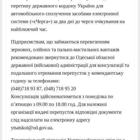
перетину державного кордону України для
автомобільного сполучення засобами електронної
системи («єЧерга») за два дні до черги очікування на
найближчий час.
Підприємствам, що займаються перевезенням
зернових, олійних та пально-мастильних вантажів
рекомендовано звернутися до Одеської обласної
державної (військової) адміністрації для консультації та
подальшого отримання перепусток у комендантську
годину за телефонами:
(048)718 93 87, (048) 718 95 20
Консультація здійснюватиметься з понеділка по
п’ятницю з 09.00 по 18.00 год. Для належної
організації видачі перепусток відповідні документи
слід надсилати на електронну адресу
ytsatskoi@od.gov.ua.