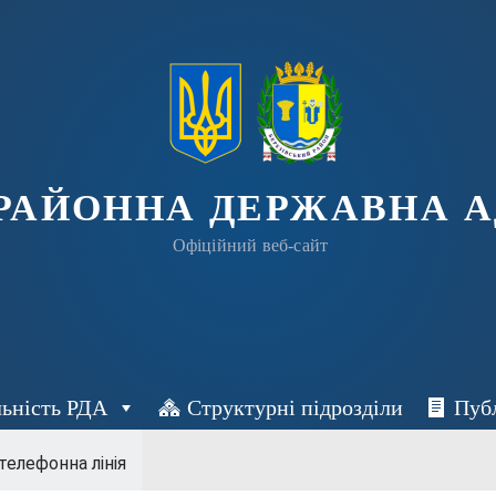
 РАЙОННА ДЕРЖАВНА А
Офіційний веб-сайт
льність РДА
Структурні підрозділи
Пуб
телефонна лінія