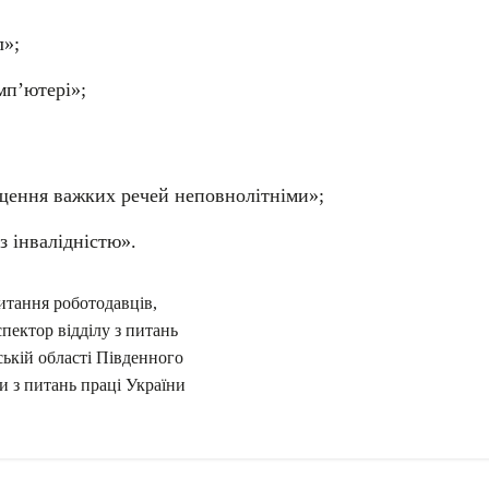
л»;
мп’ютері»;
іщення важких речей неповнолітніми»;
з інвалідністю».
итання роботодавців,
пектор відділу з питань
ській області Південного
 з питань праці України