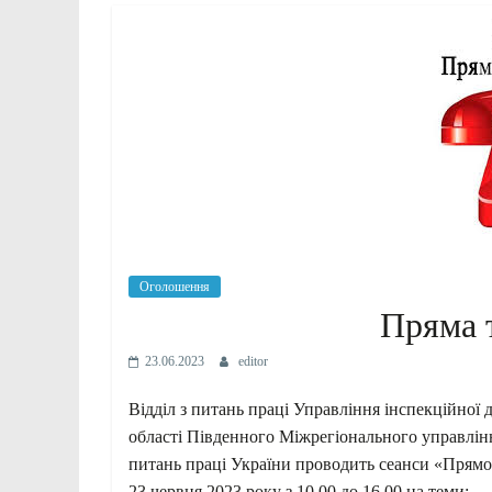
Оголошення
Пряма 
23.06.2023
editor
Відділ з питань праці Управління інспекційної д
області Південного Міжрегіонального управлін
питань праці України проводить сеанси «Прямої
23 червня 2023 року з 10.00 до 16.00 на теми: