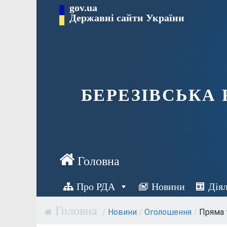
Перейти
gov.ua
Державні сайти України
до
вмісту
БЕРЕЗІВСЬКА
Про РДА
Новини
Дія
/
Новини
/
Оголошення
/
Пряма 