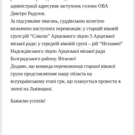
адміністрації адресував заступник голови ОВА
Дмитро Радулов.
За підсумками змагань, суддівською колегією
визначено наступних переможців: у старшій віковій
групі рій “Соколи” Арцизького ліцею 5 Арцизької
міської ради; у середній віковій групі – рій “Незламні”
Надєждівського ліцею Арцизької міської ради
Болградського району. Вітаємо!
Додамо, що команда-переможниця старшої вікової
групи представлятиме нашу область на
всеукраїнському етапі гри, що планується провести в
липні на Львівщині.
Бажаємо успіхів!