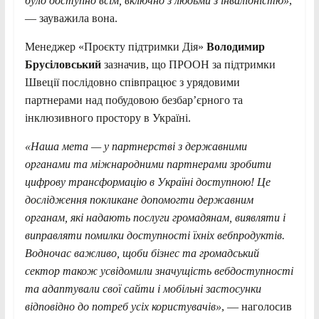
було доступно всім, включно з людьми з інвалідністю»
,
— зауважила вона.
Менеджер «Проєкту підтримки Дія»
Володимир
Брусіловський
зазначив, що ПРООН за підтримки
Швеції послідовно співпрацює з урядовими
партнерами над побудовою безбар’єрного та
інклюзивного простору в Україні.
«Наша мета — у партнерстві з державними
органами та міжнародними партнерами зробити
цифрову трансформацію в Україні доступною! Це
дослідження покликане допомогти державним
органам, які надають послуги громадянам, виявляти і
виправляти помилки доступності їхніх вебпродуктів.
Водночас важливо, щоби бізнес та громадський
сектор також усвідомили значущість вебдоступності
та адаптували свої сайти і мобільні застосунки
відповідно до потреб усіх користувачів»
, — наголосив