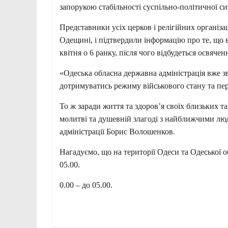
запорукою стабільності суспільно-політичної с
Представники усіх церков і релігійних організац
Одещині, і підтвердили інформацію про те, що в
квітня о 6 ранку, після чого відбудеться освяче
«Одеська обласна державна адміністрація вже з
дотримуватись режиму військового стану та пер
То ж заради життя та здоров’я своїх близьких 
молитві та душевній злагоді з найближчими люд
адміністрації Борис Волошенков.
Нагадуємо, що на території Одеси та Одеської о
05.00.
0.00 – до 05.00.