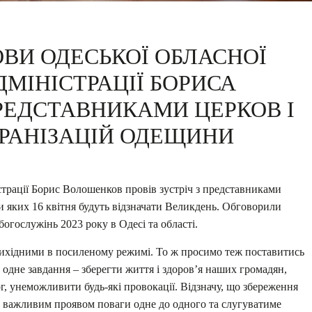
ЛОВИ ОДЕСЬКОЇ ОБЛАСНОЇ
МІНІСТРАЦІЇ БОРИСА
РЕДСТАВНИКАМИ ЦЕРКОВ І
ОРАНІЗАЦІЙ ОДЕЩИНИ
істрації Борис Волошенков провів зустріч з представниками
ни яких 16 квітня будуть відзначати Великдень. Обговорили
богослужінь 2023 року в Одесі та області.
хідними в посиленому режимі. То ж просимо теж поставитись
 одне завдання – зберегти життя і здоров’я наших громадян,
г, унеможливити будь-які провокації. Відзначу, що збереження
 є важливим проявом поваги одне до одного та слугуватиме