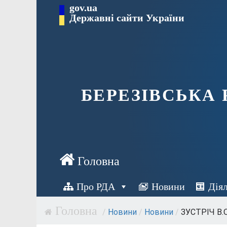
Перейти
gov.ua
Державні сайти України
до
вмісту
БЕРЕЗІВСЬКА
Про РДА
Новини
Дія
/
Новини
/
Новини
/
ЗУСТРІЧ В.