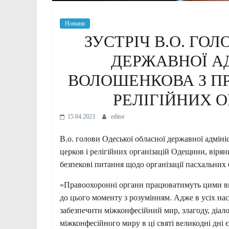
Новини
ЗУСТРІЧ В.О. ГО
ДЕРЖАВНОЇ АД
ВОЛОШЕНКОВА З П
РЕЛІГІЙНИХ 
15.04.2023
editor
В.о. голови Одеської обласної державної адмін
церков і релігійних організацій Одещини, віря
безпекові питання щодо організації пасхальних 
«Правоохоронні органи працюватимуть цими ви
до цього моменту з розумінням. Адже в усіх нас
забезпечити міжконфесійний мир, злагоду, діало
міжконфесійного миру в ці святі великодні дні