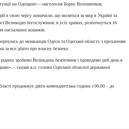
итуації на Одещині» – наголосив Борис Волошенков.
ій в свою чергу зазначили, що моляться за мир в Україні та
сі Великодні богослужіння, в усіх храмах, розпочнуться 16
ння пасхальних кошиків.
вернулась до мешканців Одеси та Одеської області, з проханням
ш за все дбати про власну безпеку.
та рідних зробимо Великдень безпечним і проведемо цей день в
ьми», – сказав в.о. голови Одеської обласної державної
бласті продовжує діяти комендантська година з 00.00 – до