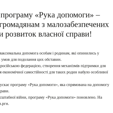
 програму «Рука допомоги» –
ромадянам з малозабезпечених
и розвиток власної справи!
 максимальна допомога особам і родинам, які опинились у
я умов для подолання цих обставин.
 російською федерацією, створення механізмів підтримки для
тя економічної самостійності для таких родин набуло особливої
пускає програму «Рука допомоги», яка спрямована на допомогу
прави.
асштабної війни, програму «Рука допомоги» поновлено. На
.ргн.