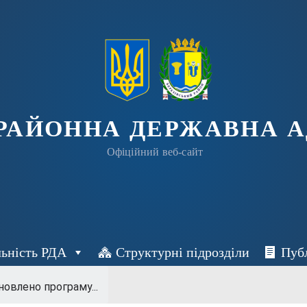
 РАЙОННА ДЕРЖАВНА А
Офіційний веб-сайт
льність РДА
Структурні підрозділи
Пуб
новлено програму...