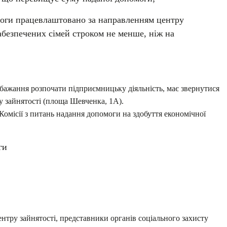
моги працевлаштовано за направленням центру
забезпечених сімей строком не менше, ніж на
бажання розпочати підприємницьку діяльність, має звернутися
ру зайнятості (площа Шевченка, 1А).
Комісії з питань надання допомоги на здобуття економічної
ги
нтру зайнятості, представники органів соціального захисту