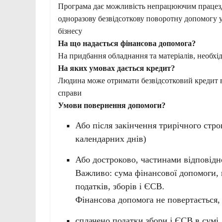
Програма дає можливість непрацюючим працезда
одноразову безвідсоткову поворотну допомогу у 
бізнесу
На що надається фінансова допомога?
На придбання обладнання та матеріалів, необхі
На яких умовах дається кредит?
Людина може отримати безвідсотковий кредит в
справи
Умови повернення допомоги?
Або після закінчення трирічного стро
календарних днів)
Або достроково, частинами відповідн
Важливо: сума фінансової допомоги, 
податків, зборів і ЄСВ.
Фінансова допомога не повертається,
сплачено податки,збори і ЄСВ в сумі