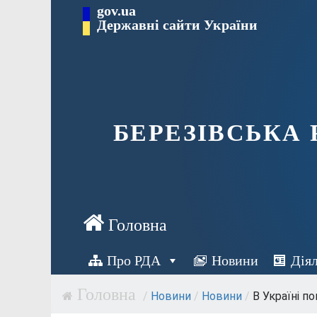
Перейти
gov.ua
Державні сайти України
до
вмісту
БЕРЕЗІВСЬКА
Про РДА
Новини
Дія
/
Новини
/
Новини
/
В Україні по