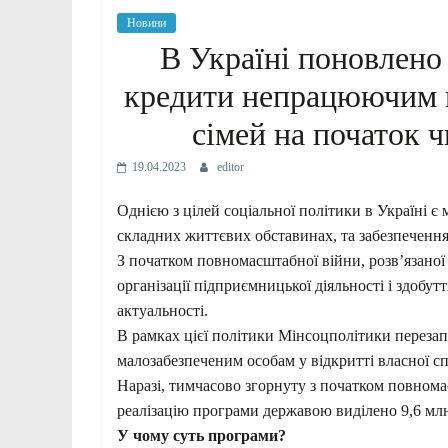
Новини
В Україні поновлено
кредити непрацюючим г
сімей на початок ч
19.04.2023
editor
Однією з цілей соціальної політики в Україні є
складних життєвих обставинах, та забезпеченн
З початком повномасштабної війни, розв’язаної
організації підприємницької діяльності і здобут
актуальності.
В рамках цієї політики Мінсоцполітики переза
малозабезпеченим особам у відкритті власної с
Наразі, тимчасово згорнуту з початком повном
реалізацію програми державою виділено 9,6 млн
У чому суть програми?