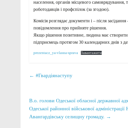
населення, органів місцевого самоврядування, 
роботодавців і профспілок (за згодою).
Комісія розглядає документи і – після засіданн
повідомлення про прийняте рішення.
Якщо рішення позитивне, людина має створити 
підприємець протягом 30 календарних днів з д
prezentacz_ya-vlasna-sprava
Завантажити
←
#Гвардіянаступу
В.о. голови Одеської обласної державної а
Одеської районної військової адміністрації
Авангардівську селищну громаду.
→