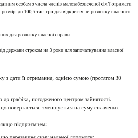
тним особам з числа членів малозабезпеченої сім’ї отримати
розмірі до 100,5 тис. грн для відкриття чи розвитку власного
дних для розвитку власної справи
ід держави строком на 3 роки для започаткування власної
ку з дати її отримання, однією сумою (протягом 30
о до графіка, погодженого центром зайнятості.
що повертається, зменшується на суму сплачених
 якщо підприємцем:
, що перевищує суму наданої допомоги;