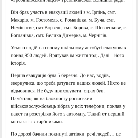
Він брав участь в евакуації людей з м. Ірпінь, смт.
Макарів, м. Гостомель, с. Романівка, м. Буча, смт.
Немішаєве, смт.Ворзель, смт. Борова, с. Шевченкове, с.
Богданівка, смт. Велика Димерка, м. Чернігів.
Усього водій на своєму шкільному автобусі евакуював
понад 950 людей. Врятував їм життя тоді. Далі – його
історія.
Перша евакуація була 5 березня. До нас, водіїв,
звернулися, що треба рятувати наших людей. Ніхто не
відмовився. Не буду приховувати, страх був.
Пам’ятаю, як на блокпосту російський
військовослужбовець зібрав у всіх телефони, поклав у
пакет та розстріляв його з автомату. Такий от перший
контакт із загарбниками.
По дорозі бачили покинуті автівки, речі людей… це