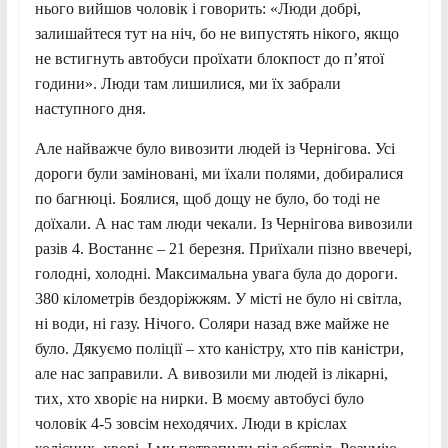
нього вийшов чоловік і говорить: «Люди добрі,
залишайтеся тут на ніч, бо не випустять нікого, якщо
не встигнуть автобуси проїхати блокпост до п’ятої
години». Люди там лишилися, ми їх забрали
наступного дня.
Але найважче було вивозити людей із Чернігова. Усі
дороги були заміновані, ми їхали полями, добиралися
по багнюці. Боялися, щоб дощу не було, бо тоді не
доїхали. А нас там люди чекали. Із Чернігова вивозили
разів 4. Востаннє – 21 березня. Приїхали пізно ввечері,
голодні, холодні. Максимальна увага була до дороги.
380 кілометрів бездоріжжям. У місті не було ні світла,
ні води, ні газу. Нічого. Соляри назад вже майже не
було. Дякуємо поліції – хто каністру, хто пів каністри,
але нас заправили. А вивозили ми людей із лікарні,
тих, хто хворіє на нирки. В моєму автобусі було
чоловік 4-5 зовсім неходячих. Люди в кріслах