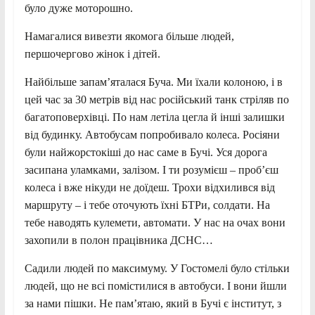
було дуже моторошно.
Намагалися вивезти якомога більше людей,
першочергово жінок і дітей.
Найбільше запам’яталася Буча. Ми їхали колоною, і в
цей час за 30 метрів від нас російський танк стріляв по
багатоповерхівці. По нам летіла цегла й інші залишки
від будинку. Автобусам попробивало колеса. Росіяни
були найжорстокіші до нас саме в Бучі. Уся дорога
засипана уламками, залізом. І ти розумієш – проб’єш
колеса і вже нікуди не доїдеш. Трохи відхилився від
маршруту – і тебе оточують їхні БТРи, солдати. На
тебе наводять кулемети, автомати. У нас на очах вони
захопили в полон працівника ДСНС…
Садили людей по максимуму. У Гостомелі було стільки
людей, що не всі помістилися в автобуси. І вони йшли
за нами пішки. Не пам’ятаю, який в Бучі є інститут, з