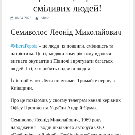
сміливих людей!
06.04.2023
editor
Семиволос Леонід Миколайович
#МістаГероїв
– це люди, їх подвиги, сміливість та
патріотизм. Це ті, завдяки кому рік тому вдалося
вигнати окупантів з Півночі і врятувати багатьох
людей. І ті, хто робить подвиги щодня.
Їх історії мають бути почутими. Тримайте першу з
Київщини.
Про це повідомив у своєму телеграм-каналі керівник
Офісу Президента України Андрій Єрмак.
Семиволос Леонід Миколайович, 1969 року
народження – водій шкільного автобуса ОЗО
«Гребінківський ліцей» Гребінківської селищної ради.