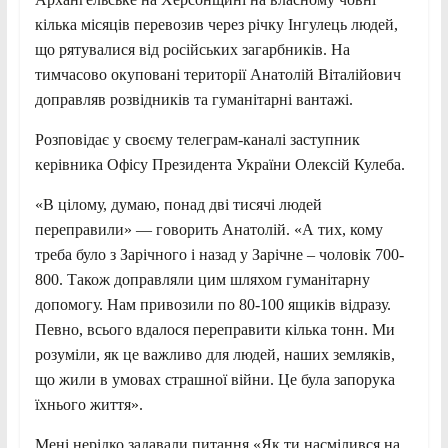
кілька місяців перевозив через річку Інгулець людей,
що рятувалися від російських загарбників. На
тимчасово окуповані території Анатолій Віталійович
доправляв розвідників та гуманітарні вантажі.
Розповідає у своєму телеграм-каналі заступник
ке
рівника Офісу Президента України Олексій Кулеба.
«В цілому, думаю, понад дві тисячі людей
переправили» — говорить Анатолій. «А тих, кому
треба було з Зарічного і назад у Зарічне – чоловік 700-
800. Також доправляли цим шляхом гуманітарну
допомогу. Нам привозили по 80-100 ящиків відразу.
Певно, всього вдалося переправити кілька тонн. Ми
розуміли, як це важливо для людей, наших земляків,
що жили в умовах страшної війни. Це була запорука
їхнього життя».
Мені нерідко задавали питання «Як ти насмілився на