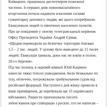
Київщини, працювала диспетчером пожежної
частини. Із перших днів повномасштабного
вторгнення почала надавати власними силами
гуманітарну допомогу людям, які цього потребували.
Евакуювала людей із північних населених пунктів.
Про це повідомив у своєму телеграм-каналі керівник
Офісу Президента України Андрій Єрмак.
«Щодня переводили на безпечну територію близько
1,5 – 2 тис. людей. У цілому було виведено до 15 тисяч
людей. Евакуація тривала, доки нас не взяли в полон,
20-го березня».
Під час полону, в окремій кімнаті Юлії Кацімон
нанесли тяжкі тілесні ушкодження, били безжально по
тілу, обличчю, погрожували трибунальним судом від
російської федерації. Наступного дня жінку привели в
інше приміщення, де перебували ще 33 українських
військових. Рашисти пропонували писати
зобов’язання про співпрацю з росією, хто не написав –