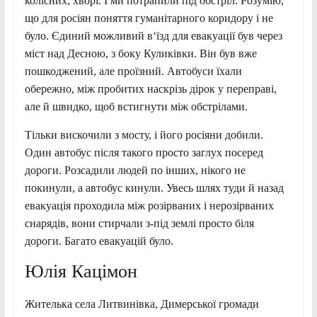
колісних, хворі. І ми потрапили під обстріл. Розумію,
що для росіян поняття гуманітарного коридору і не
було. Єдиний можливий в‘їзд для евакуації був через
міст над Десною, з боку Куликівки. Він був вже
пошкоджений, але проїзний. Автобуси їхали
обережно, між пробитих наскрізь дірок у переправі,
але й швидко, щоб встигнути між обстрілами.
Тільки вискочили з мосту, і його росіяни добили.
Один автобус після такого просто заглух посеред
дороги. Розсадили людей по інших, нікого не
покинули, а автобус кинули. Увесь шлях туди й назад
евакуація проходила між розірваних і нерозірваних
снарядів, вони стирчали з-під землі просто біля
дороги. Багато евакуацій було.
Юлія Кацімон
Жителька села Литвинівка, Димерської громади