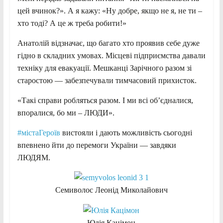
цей вчинок?». А я кажу: «Ну добре, якщо не я, не ти –
хто тоді? А це ж треба робити!»
Анатолій відзначає, що багато хто проявив себе дуже
гідно в складних умовах. Місцеві підприємства давали
техніку для евакуації. Мешканці Зарічного разом зі
старостою — забезпечували тимчасовий прихисток.
«Такі справи робляться разом. І ми всі об’єдналися,
впоралися, бо ми – ЛЮДИ».
#містаГероїв
вистояли і дають можливість сьогодні
впевнено йти до перемоги України — завдяки
ЛЮДЯМ.
Семиволос Леонід Миколайович
Юлія Кацімон