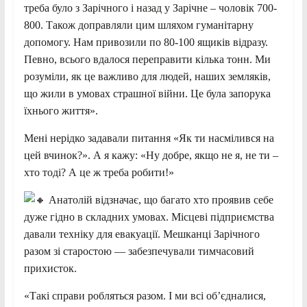
треба було з Зарічного і назад у Зарічне – чоловік 700-
800. Також доправляли цим шляхом гуманітарну
допомогу. Нам привозили по 80-100 ящиків відразу.
Певно, всього вдалося переправити кілька тонн. Ми
розуміли, як це важливо для людей, наших земляків,
що жили в умовах страшної війни. Це була запорука
їхнього життя».
Мені нерідко задавали питання «Як ти насмілився на
цей вчинок?». А я кажу: «Ну добре, якщо не я, не ти –
хто тоді? А це ж треба робити!»
Анатолій відзначає, що багато хто проявив себе
дуже гідно в складних умовах. Місцеві підприємства
давали техніку для евакуації. Мешканці Зарічного
разом зі старостою — забезпечували тимчасовий
прихисток.
«Такі справи робляться разом. І ми всі об’єдналися,