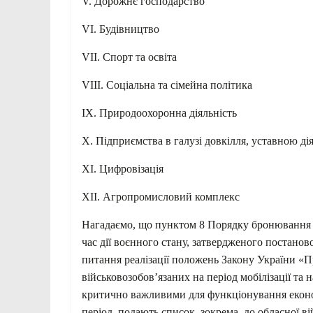
V. Дорожнє господарство
VІ. Будівництво
VІІ. Спорт та освіта
VІІІ. Соціальна та сімейна політика
ІХ. Природоохоронна діяльність
Х. Підприємства в галузі довкілля, уставною дія
ХІ. Цифровізація
ХІІ. Агропромисловий комплекс
Нагадаємо, що пунктом 8 Порядку бронювання в
час дії воєнного стану, затвердженого постанов
питання реалізації положень Закону України «П
військовозобов’язаних на період мобілізації та н
критично важливими для функціонування економ
період, подають список, зокрема, до обласної ві