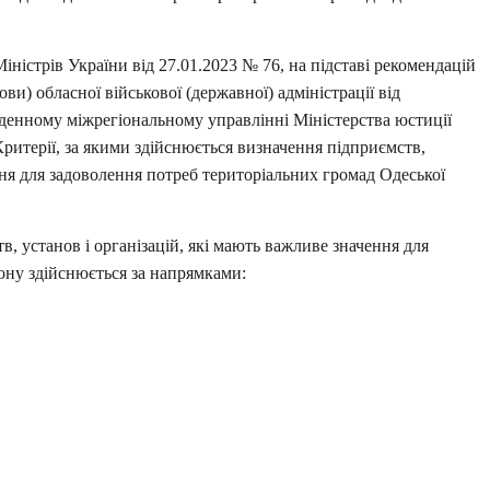
ністрів України від 27.01.2023 № 76, на підставі рекомендацій
) обласної військової (державної) адміністрації від
вденному міжрегіональному управлінні Міністерства юстиції
Критерії, за якими здійснюється визначення підприємств,
ння для задоволення потреб територіальних громад Одеської
в, установ і організацій, які мають важливе значення для
ону здійснюється за напрямками: