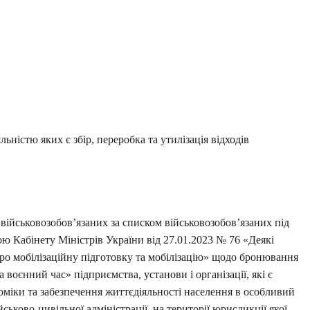
льністю яких є збір, переробка та утилізація відходів
ійськовозобов’язаних за списком військовозобов’язаних під
ою Кабінету Міністрів України від 27.01.2023 № 76 «Деякі
ро мобілізаційну підготовку та мобілізацію» щодо бронювання
а воєнний час» підприємства, установи і організації, які є
іки та забезпечення життєдіяльності населення в особливий
йськово-цивільної адміністрації, на території юрисдикції якої