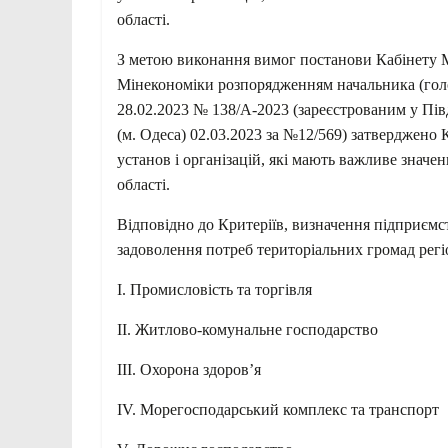
області.
З метою виконання вимог постанови Кабінету Мі
Мінекономіки розпорядженням начальника (голови
28.02.2023 № 138/А-2023 (зареєстрованим у Пі
(м. Одеса) 02.03.2023 за №12/569) затверджено 
установ і організацій, які мають важливе значе
області.
Відповідно до Критеріїв, визначення підприємст
задоволення потреб територіальних громад регі
І. Промисловість та торгівля
ІІ. Житлово-комунальне господарство
ІІІ. Охорона здоров’я
ІV. Морегосподарський комплекс та транспорт