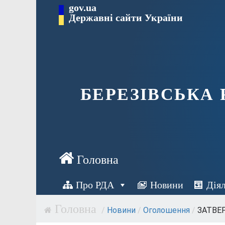
Перейти
gov.ua
Державні сайти України
до
вмісту
БЕРЕЗІВСЬКА
Про РДА
Новини
Дія
/
Новини
/
Оголошення
/
ЗАТВЕР