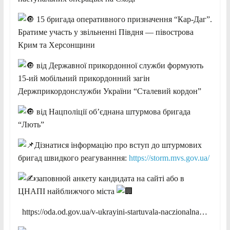
15 бригада оперативного призначення “Кар-Даг”.
Братиме участь у звільненні Півдня — півострова
Крим та Херсонщини
від Державної прикордонної служби формують
15-ий мобільний прикордонний загін
Держприкордонслужби України “Сталевий кордон”
від Нацполіції об’єднана штурмова бригада
“Лють”
Дізнатися інформацію про вступ до штурмових
бригад швидкого реагуванння:
https://storm.mvs.gov.ua/
заповнюй анкету кандидата на сайті або в
ЦНАПІ найближчого міста
https://oda.od.gov.ua/v-ukrayini-startuvala-naczionalna…