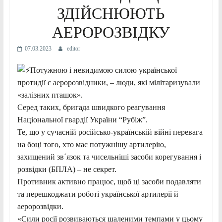
ЗДІЙСНЮЮТЬ
АЕРОРОЗВІДКУ
07.03.2023
editor
Потужною і невидимою силою української
протидії є аеророзвідники, – люди, які мілітаризували
«залізних пташок».
Серед таких, бригада швидкого реагування
Національної гвардії України “Рубіж”.
Те, що у сучасній російсько-українській війні перевага
на боці того, хто має потужнішу артилерію,
захищений зв´язок та чисельніші засоби корегування і
розвідки (БПЛА) – не секрет.
Противник активно працює, щоб ці засоби подавляти
та перешкоджати роботі української артилерії й
аеророзвідки.
«Сили росії розвиваються шаленими темпами у цьому