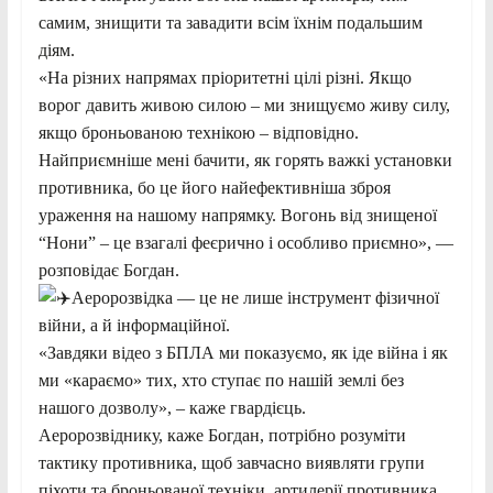
самим, знищити та завадити всім їхнім подальшим
діям.
«На різних напрямах пріоритетні цілі різні. Якщо
ворог давить живою силою – ми знищуємо живу силу,
якщо броньованою технікою – відповідно.
Найприємніше мені бачити, як горять важкі установки
противника, бо це його найефективніша зброя
ураження на нашому напрямку. Вогонь від знищеної
“Нони” – це взагалі феєрично і особливо приємно», —
розповідає Богдан.
Аеророзвідка — це не лише інструмент фізичної
війни, а й інформаційної.
«Завдяки відео з БПЛА ми показуємо, як іде війна і як
ми «караємо» тих, хто ступає по нашій землі без
нашого дозволу», – каже гвардієць.
Аеророзвіднику, каже Богдан, потрібно розуміти
тактику противника, щоб завчасно виявляти групи
піхоти та броньованої техніки, артилерії противника.