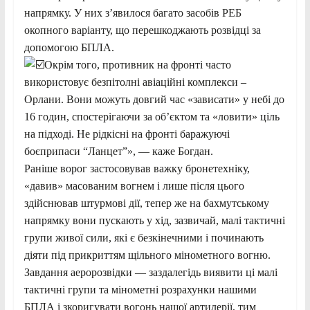
напрямку. У них з’явилося багато засобів РЕБ
окопного варіанту, що перешкоджають розвідці за
допомогою БПЛА.
Окрім того, противник на фронті часто
використовує безпітолні авіаційні комплекси –
Орлани. Вони можуть довгий час «зависати» у небі до
16 годин, спостерігаючи за об’єктом та «ловити» ціль
на підході. Не рідкісні на фронті баражуючі
боєприпаси “Ланцет”», — каже Богдан.
Раніше ворог застосовував важку бронетехніку,
«давив» масованим вогнем і лише після цього
здійснював штурмові дії, тепер же на бахмутському
напрямку вони пускають у хід, зазвичай, малі тактичні
групи живої сили, які є безкінечними і починають
діяти під прикриттям щільного мінометного вогню.
Завдання аеророзвідки — заздалегідь виявити ці малі
тактичні групи та мінометні розрахунки нашими
БПЛА і зкоригувати вогонь нашої артилерії, тим