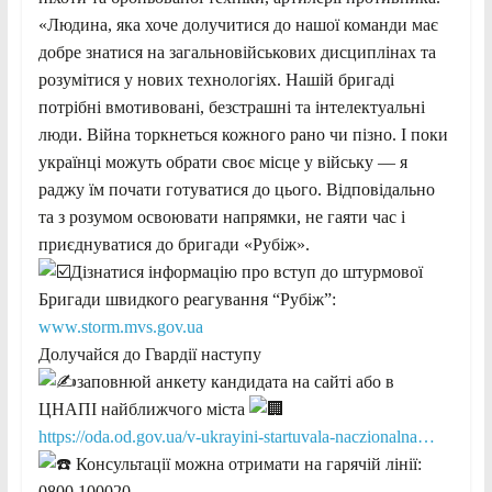
«Людина, яка хоче долучитися до нашої команди має
добре знатися на загальновійськових дисциплінах та
розумітися у нових технологіях. Нашій бригаді
потрібні вмотивовані, безстрашні та інтелектуальні
люди. Війна торкнеться кожного рано чи пізно. І поки
українці можуть обрати своє місце у війську — я
раджу їм почати готуватися до цього. Відповідально
та з розумом освоювати напрямки, не гаяти час і
приєднуватися до бригади «Рубіж».
Дізнатися інформацію про вступ до штурмової
Бригади швидкого реагування “Рубіж”:
www.storm.mvs.gov.ua
Долучайся до Гвардії наступу
заповнюй анкету кандидата на сайті або в
ЦНАПІ найближчого міста
https://oda.od.gov.ua/v-ukrayini-startuvala-naczionalna…
Консультації можна отримати на гарячій лінії:
0800 100020.