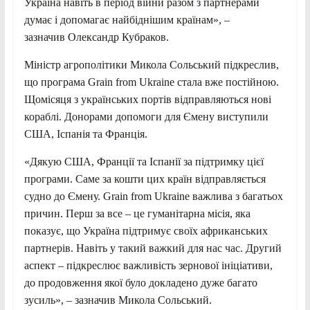
Україна навіть в період війни разом з партнерами
думає і допомагає найбіднішим країнам», –
зазначив Олександр Кубраков.
Міністр агрополітики Микола Сольський підкреслив,
що програма Grain from Ukraine стала вже постійною.
Щомісяця з українських портів відправляються нові
кораблі. Донорами допомоги для Ємену виступили
США, Іспанія та Франція.
«Дякую США, Франції та Іспанії за підтримку цієї
програми. Саме за кошти цих країн відправляється
судно до Ємену. Grain from Ukraine важлива з багатьох
причин. Перш за все – це гуманітарна місія, яка
показує, що Україна підтримує своїх африканських
партнерів. Навіть у такий важкий для нас час. Другий
аспект – підкреслює важливість зернової ініціативи,
до продовження якої було докладено дуже багато
зусиль», – зазначив Микола Сольський.