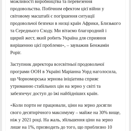
можливості виробництва та перевезення
продовольства. Побічним ефектом цієї війни у
світовому масштабі є погіршення ситуації
продовольчої безпеки в низці країн Африки, Близького
та Середнього Сходу. Ми вітаємо благородний і
щирий жест, який робить Україна для сприяння
вирішенню цієї проблеми», – зауважив Бенжамін
Роріг.
Заступник директора всесвітньої продовольчої
програми ООН в Україні Маріанна Уорд наголосила,
що Чорноморська зернова ініціатива сприяє
утриманню стабільних цін на зерно у світі та
забезпечує доступ до їжі найбідніших країн.
«Коли порти не працювали, ціни на зерно досягли
свого десятирічного максимуму – майже на 30% вище,
ніж у 2021 році. На жаль, збільшення ціни на зерно
лише на 1%, призводить до того, що приблизно 10