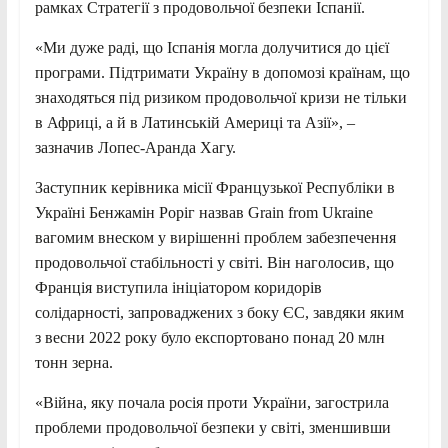
рамках Стратегії з продовольчої безпеки Іспанії.
«Ми дуже раді, що Іспанія могла долучитися до цієї
програми. Підтримати Україну в допомозі країнам, що
знаходяться під ризиком продовольчої кризи не тільки
в Африці, а й в Латинській Америці та Азії», –
зазначив Лопес-Аранда Хагу.
Заступник керівника місії Французької Республіки в
Україні Бенжамін Роріг назвав Grain from Ukraine
вагомим внеском у вирішенні проблем забезпечення
продовольчої стабільності у світі. Він наголосив, що
Франція виступила ініціатором коридорів
солідарності, запроваджених з боку ЄС, завдяки яким
з весни 2022 року було експортовано понад 20 млн
тонн зерна.
«Війна, яку почала росія проти України, загострила
проблеми продовольчої безпеки у світі, зменшивши