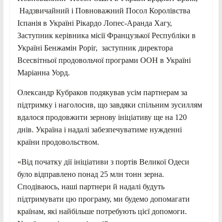
Надзвичайний і Повноважний Посол Королівства
Іспанія в Україні Рікардо Лопес-Аранда Хагу,
Заступник керівника місії Французької Республіки в
Україні Бенжамін Роріг, заступник директора
Всесвітньої продовольчої програми ООН в Україні
Маріанна Уорд.
Олександр Кубраков подякував усім партнерам за
підтримку і наголосив, що завдяки спільним зусиллям
вдалося продовжити зернову ініціативу ще на 120
днів. Україна і надалі забезпечуватиме нужденні
країни продовольством.
«Від початку дії ініціативи з портів Великої Одеси
було відправлено понад 25 млн тонн зерна.
Сподіваюсь, наші партнери й надалі будуть
підтримувати цю програму, ми будемо допомагати
країнам, які найбільше потребують цієї допомоги.