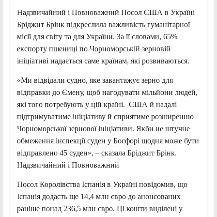
Надзвичайний і Повноважний Посол США в Україні
Бріджит Брінк підкреслила важливість гуманітарної
місії для світу та для України. За її словами, 65%
експорту пшениці по Чорноморській зерновій
ініціативі надається саме країнам, які розвиваються.
«Ми відвідали судно, яке завантажує зерно для
відправки до Ємену, щоб нагодувати мільйони людей,
які того потребують у цій країні. США й надалі
підтримуватиме ініціативу й сприятиме розширенню
Чорноморської зернової ініціативи. Якби не штучне
обмеження інспекції суден у Босфорі щодня може бути
відправлено 45 суден», – сказала Бріджит Брінк.
Надзвичайний і Повноважний
Посол Королівства Іспанія в Україні повідомив, що
Іспанія додасть ще 14,4 млн євро до анонсованих
раніше понад 236,5 млн євро. Ці кошти виділені у