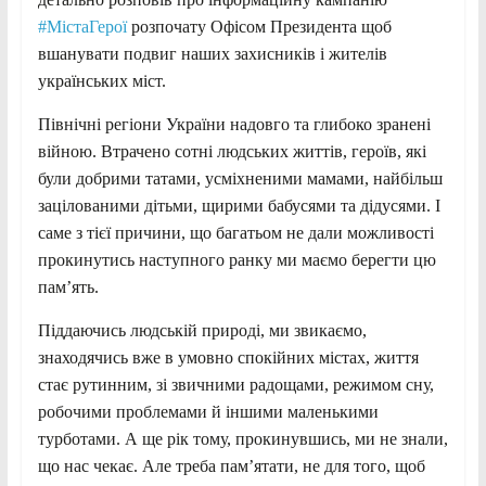
#МістаГерої
розпочату Офісом Президента щоб
вшанувати подвиг наших захисників і жителів
українських міст.
Північні регіони України надовго та глибоко зранені
війною. Втрачено сотні людських життів, героїв, які
були добрими татами, усміхненими мамами, найбільш
зацілованими дітьми, щирими бабусями та дідусями. І
саме з тієї причини, що багатьом не дали можливості
прокинутись наступного ранку ми маємо берегти цю
пам’ять.
Піддаючись людській природі, ми звикаємо,
знаходячись вже в умовно спокійних містах, життя
стає рутинним, зі звичними радощами, режимом сну,
робочими проблемами й іншими маленькими
турботами. А ще рік тому, прокинувшись, ми не знали,
що нас чекає. Але треба пам’ятати, не для того, щоб