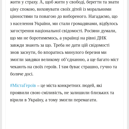
жити у страху. А, щоб жити у свободі, берегти та знати
ціну спокою, виховувати своїх дітей із моральними
цінностями та повагою до вибореного. Нагадаємо, що
з населення України, ми стали громадянами, відбулось
загострення національної свідомості. Росіяни думали,
що ми не боротимемось, а українці на рівні ДНК
завжди знають за що. Треба не дати цій свідомості
знов заснути, бо впоратись минулого березня ми
змогли завдяки великому об’єднанню, а ще багато міст
чекають на своїх героїв. І там буває страшно, гучно та
боляче досі.
#МістаГероїв
– це міста конкретних людей, які
проявили свою сміливість, не залишили близьких та
вірили в Україну, а тому змогли перемагати.