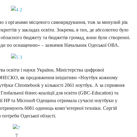
о з органами місцевого самоврядування, тож за минулий рік
риттів у закладах освіти. Зокрема, в тих, де абсолютно було
з обласного бюджету та бюджетів громад, вони були створенні.
аходи по оснащенню» – зазначив Начальник Одеської ОВА.
ва освіти і науки України, Міністерства цифрової
 ЮНЕСКО, як продовження ініціативи «Ноутбук кожному
тбуки Chromebook у кількості 2061 ноутбук. А за сприяння
Глобальної бізнес-коаліції для освіти (GBC-Education) та
ї HP та Microsoft Одещина отримала сучасні ноутбуки у
ни отримують 6081 одиниць комп’ютерної техніки. Сергій
 потреби Одеської області.
7