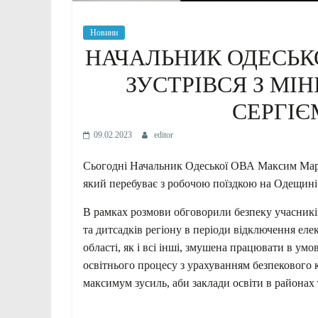
Новини
НАЧАЛЬНИК ОДЕСЬК
ЗУСТРІВСЯ З МІН
СЕРГІ
09.02.2023
editor
Сьогодні Начальник Одеської ОВА Максим Марче
який перебуває з робочою поїздкою на Одещині
В рамках розмови обговорили безпеку учасників
та дитсадків регіону в періоди відключення ел
області, як і всі інші, змушена працювати в ум
освітнього процесу з урахуванням безпекового 
максимум зусиль, аби заклади освіти в районах 