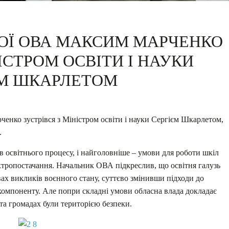
ОЇ ОВА МАКСИМ МАРЧЕНКО
ІСТРОМ ОСВІТИ І НАУКИ
ЄМ ШКАРЛЕТОМ
нко зустрівся з Міністром освіти і науки Сергієм Шкарлетом,
.
 освітнього процесу, і найголовніше – умови для роботи шкіл
ектропостачання. Начальник ОВА підкреслив, що освітня галузь
овах викликів воєнного стану, суттєво змінивши підходи до
компоненту. Але попри складні умови обласна влада докладає
та громадах були територією безпеки.