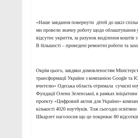
«Наше завдання повернути дітей до шкіл спільн
ми провели значну роботу щодо облаштування ук
відсутнє укриття, за рахунок виділення коштів 
В більшості – проведені ремонтні роботи та з
Окрім цього, завдяки домовленостям Міністерст
трансформації України з компанією Google та
вчителю» Одеська область отримала сучасні ноу
Фундації Олени Зеленської, в рамках ініціативи 
проекту «Цифровий актив для України» компані
кількості 4020 ноутбуків. Тож сьогодні освітя
Шкарлет наголосив що це покриває 80 відсотків