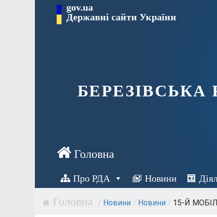
Перейти
gov.ua
Державні сайти України
до
вмісту
БЕРЕЗІВСЬКА
Про РДА
Новини
Дія
/
Новини
/
Новини
/
15-Й МОБІ