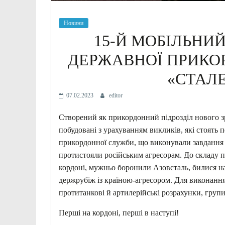
Новини
15-Й МОБІЛЬНИ
ДЕРЖАВНОЇ ПРИКО
«СТАЛ
07.02.2023
editor
Створений як прикордонний підрозділ нового зр
побудовані з урахуванням викликів, які стоять
прикордонної служби, що виконували завдання в
протистояли російським агресорам. До складу п
кордоні, мужньо боронили Азовсталь, билися 
держрубіж із країною-агресором. Для виконання
протитанкові й артилерійські розрахунки, груп
Перші на кордоні, перші в наступі!