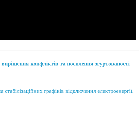
 вирішення конфліктів та посилення згуртованості
я стабілізаційних графіків відключення електроенергії.