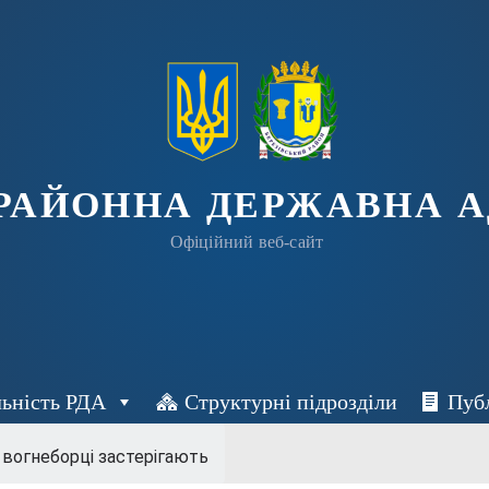
 РАЙОННА ДЕРЖАВНА А
Офіційний веб-сайт
льність РДА
Структурні підрозділи
Пуб
 вогнеборці застерігають