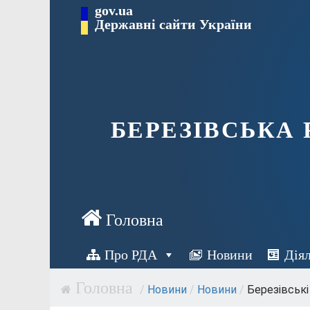
Перейти
gov.ua
Державні сайти України
до
вмісту
БЕРЕЗІВСЬКА
Про РДА
Новини
Дія
/
Новини
/
Новини
/
Березівські