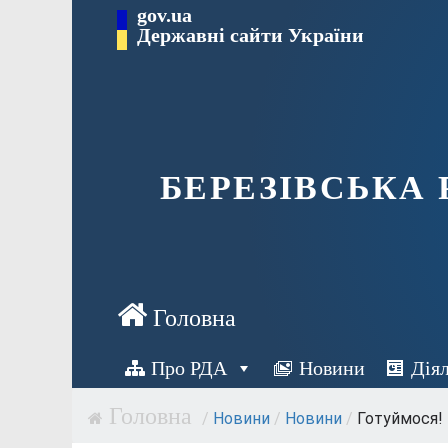
Перейти
gov.ua
Державні сайти України
до
вмісту
БЕРЕЗІВСЬКА
Про РДА
Новини
Дія
/
Новини
/
Новини
/
Готуймося!