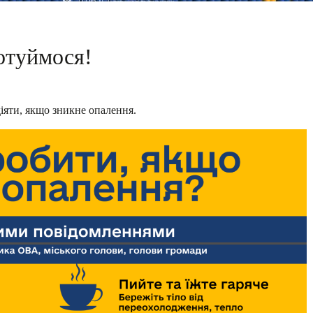
отуймося!
діяти, якщо зникне опалення.