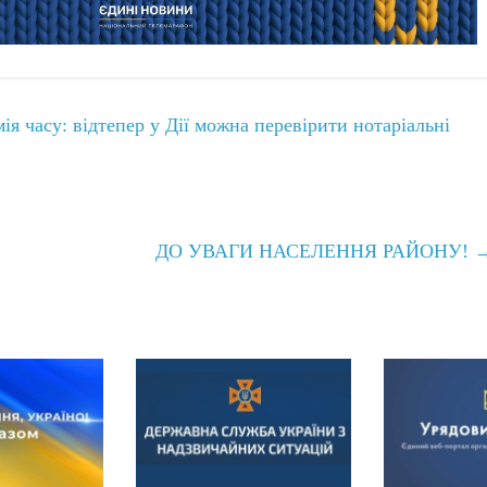
ія часу: відтепер у Дії можна перевірити нотаріальні
ДО УВАГИ НАСЕЛЕННЯ РАЙОНУ!