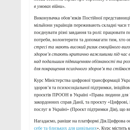
в умовах війни».
Виконувачка обов’язків Постійної представни
мільйони українців переживають складні часи т
поєднувати різні завдання та ролі: працювати по
потреби, волонтерити та допомагати тим, хто о
стресі та мають високий ризик емоційного вигор
здоров’я стають критично важливими під час
над подальшим підвищенням обізнаності та роз
для покращення психічного здоров’я та стійкост
Курс Міністерства цифрової трансформації Укр
здоров’я та психосоціальної підтримки, ініцій
проєктів ПРООН в Україні «Права людини для У
закордонних справ Данії, та проєкту «Цифрові,
послуг в Україні» (Проєкт підтримки Дія), що 
Нагадаємо, раніше на платформі Дія.Цифрова осв
себе та близьких для цивільних
». Курс містить