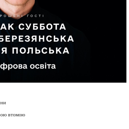
ини
чною втомою