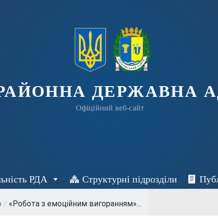
 РАЙОННА ДЕРЖАВНА А
Офіційний веб-сайт
льність РДА
Структурні підрозділи
Пуб
о
/
«Робота з емоційним вигоранням»...