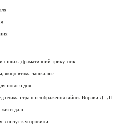
лля
’я
ення
ючи інших. Драматичний трикутник
ом, якщо втома зашкалює
для нового дня
ред очима страшні зображення війни. Вправи ДПДГ
 жити далі
ся з почуттям провини