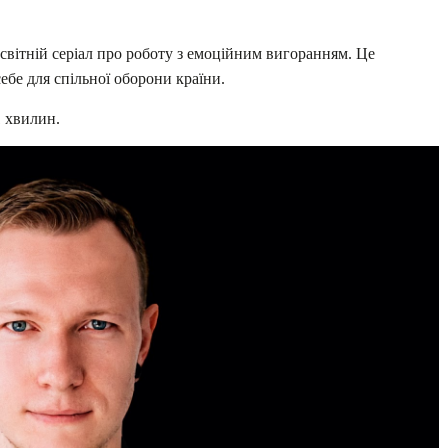
світній серіал про роботу з емоційним вигоранням. Це
себе для спільної оборони країни.
1 хвилин.