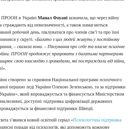
ці ПРООН в Україні
Манал Фоуані
зазначила, що через війну
а страждають від невизначеності, а також намагаються
вний робочий день, піклуватися про членів сім’ї та про їхні
пинився у скруті.
«Багато з цих людей живуть у постійному
ання, – сказала вона. – Піклування про себе та власне психічне
 війни. ПРООН продовжує працювати з багатьма партнерами
ширює свою взаємодію з громадами, які постраждали від війни,
і».
аїни створено за сприяння Національної програми психічного
ованої першою леді України Оленою Зеленською, та за підтримки
країни», який впроваджується та фінансується Міністерством
 інклюзивні, доступні: підтримка цифровізації державних
впроваджується за фінансової підтримки Швеції.
іта з’явився новий освітній серіал «
Психологічна підтримка
 корисні поради від психологів, які допоможуть кожному