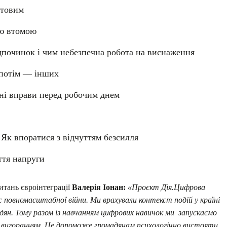
готовим
ою втомою
ідпочинок і чим небезпечна робота на виснаження
а потім — інших
сні вправи перед робочим днем
 Як впоратися з відчуттям безсилля
ття напруги
итань євроінтеграції
Валерія Іонан:
«Проєкт Дія.Цифрова
 повномасштабної війни. Ми врахували контекст подій у країні
дян. Тому разом із навчанням цифрових навичок ми запускаємо
им вигоранням. Це допоможе громадянам психологічно вистояти