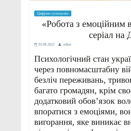
Цифрове суспільство
«Робота з емоційним 
серіал на 
03.08.2022
editor
Психологічний стан украї
через повномасштабну вій
безліч переживань, тривог
багато громадян, крім сво
додатковий обов’язок вол
впоратися з емоціями, во
вигорання, яке виникає в