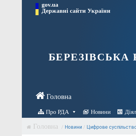
Перейти
gov.ua
Державні сайти України
до
вмісту
БЕРЕЗІВСЬКА
Про РДА
Новини
Дія
/
Новини
/
Цифрове суспільств