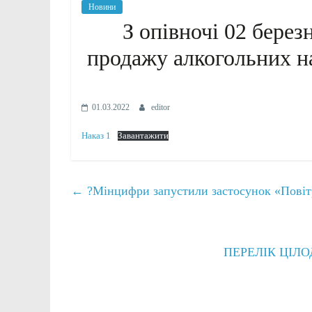
Новини
З опівночі 02 берез
продажу алкогольних на
01.03.2022
editor
Наказ 1
Завантажити
←
?Мінцифри запустили застосунок «Повітр
ПЕРЕЛІК ЦІЛО