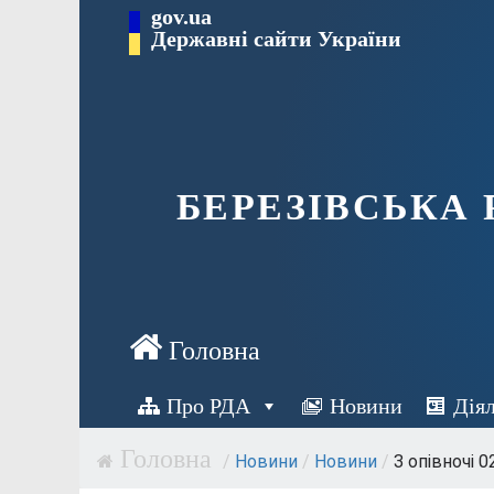
Перейти
gov.ua
Державні сайти України
до
вмісту
БЕРЕЗІВСЬКА
Про РДА
Новини
Дія
/
Новини
/
Новини
/
З опівночі 0