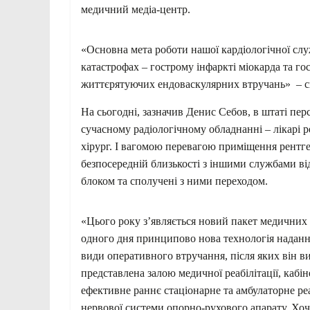
медичний медіа-центр.
«Основна мета роботи нашої кардіологічної сл
катастрофах – гострому інфаркті міокарда та го
життєрятуючих ендоваскулярних втручань» – ск
На сьогодні, зазначив Денис Себов, в штаті пер
сучасному радіологічному обладнанні – лікарі 
хірург. І вагомою перевагою приміщення рентген
безпосередній близькості з іншими службами ві
блоком та сполучені з ними переходом.
«Цього року з’являється новий пакет медичних 
одного дня принципово нова технологія надання
види оперативного втручання, після яких він ви
представлена залою медичної реабілітації, кабін
ефективне раннє стаціонарне та амбулаторне ре
нервової системи опорно-рухового апарату. Хо