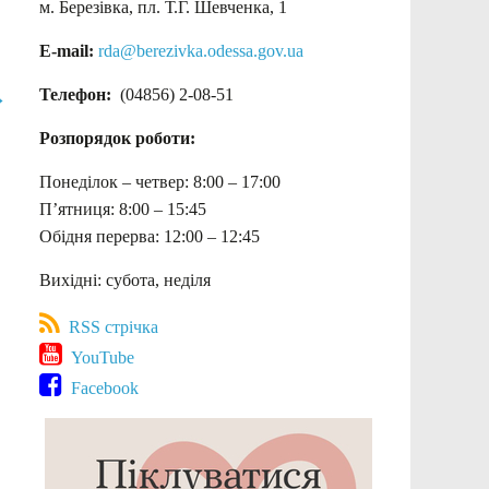
м. Березівка, пл. Т.Г. Шевченка, 1
E-mail:
rda@berezivka.odessa.gov.ua
Телефон:
(04856) 2-08-51
→
Розпорядок роботи:
Понеділок – четвер: 8:00 – 17:00
П’ятниця: 8:00 – 15:45
Обідня перерва: 12:00 – 12:45
Вихідні: субота, неділя
RSS стрічка
YouTube
Facebook