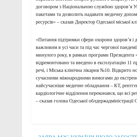
договором з Національною службою здоров’я У
пакетами та дозволить надавати медичну допо
ресурсів» – сказав Директор Одеської міської к
«Питання підтримки сфери охорони здоров’я і до
важливим в усі часи та під час чергової панде
минулого року, в рамках програми Президента «
відремонтовано та введено в експлуатацію 11 при
речі, і Міська клінічна лікарня №10. Відкрито н
сучасними міжнародними вимогами до екстрено
найсучасніше медичне обладнання – КТ, рентген
кардіологічне відділення переконався, що всі р
– сказав голова Одеської облдержадміністрації