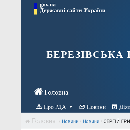
Перейти
gov.ua
Державні сайти України
до
вмісту
БЕРЕЗІВСЬКА
Про РДА
Новини
Дія
/
Новини
/
Новини
/
СЕРГІЙ ГР