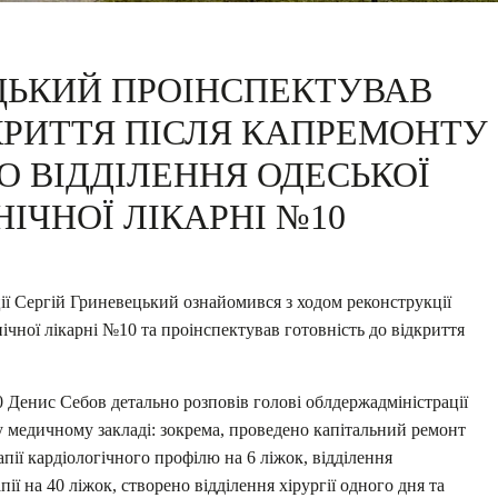
ЦЬКИЙ ПРОІНСПЕКТУВАВ
КРИТТЯ ПІСЛЯ КАПРЕМОНТУ
О ВІДДІЛЕННЯ ОДЕСЬКОЇ
НІЧНОЇ ЛІКАРНІ №10
ції Сергій Гриневецький ознайомився з ходом реконструкції
нічної лікарні №10 та проінспектував готовність до відкриття
0 Денис Себов детально розповів голові облдержадміністрації
ь у медичному закладі: зокрема, проведено капітальний ремонт
пії кардіологічного профілю на 6 ліжок, відділення
пії на 40 ліжок, створено відділення хірургії одного дня та