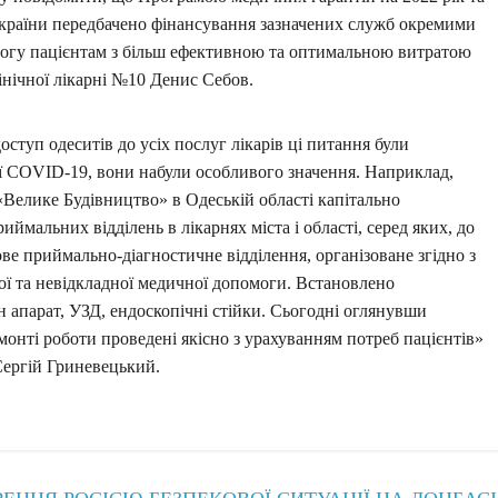
країни передбачено фінансування зазначених служб окремими
могу пацієнтам з більш ефективною та оптимальною витратою
лінічної лікарні №10 Денис Себов.
ступ одеситів до усіх послуг лікарів ці питання були
мії COVID-19, вони набули особливого значення. Наприклад,
Велике Будівництво» в Одеській області капітально
ймальних відділень в лікарнях міста і області, серед яких, до
ове приймально-діагностичне відділення, організоване згідно з
ї та невідкладної медичної допомоги. Встановлено
 апарат, УЗД, ендоскопічні стійки. Сьогодні оглянувши
емонті роботи проведені якісно з урахуванням потреб пацієнтів»
 Сергій Гриневецький.