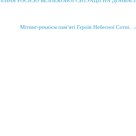
ЕННЯ РОСІЄЮ БЕЗПЕКОВОЇ СИТУАЦІЇ НА ДОНБАСІ
Мітинг-реквієм пам’яті Героїв Небесної Сотні.