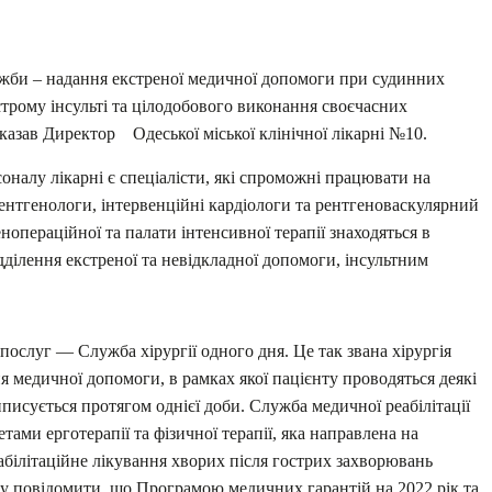
ужби – надання екстреної медичної допомоги при судинних
строму інсульті та цілодобового виконання своєчасних
азав Директор Одеської міської клінічної лікарні №10.
соналу лікарні є спеціалісти, які спроможні працювати на
рентгенологи, інтервенційні кардіологи та рентгеноваскулярний
операційної та палати інтенсивної терапії знаходяться в
дділення екстреної та невідкладної допомоги, інсультним
послуг — Служба хірургії одного дня. Це так звана хірургія
 медичної допомоги, в рамках якої пацієнту проводяться деякі
писується протягом однієї доби. Служба медичної реабілітації
етами ерготерапії та фізичної терапії, яка направлена на
абілітаційне лікування хворих після гострих захворювань
чу повідомити, що Програмою медичних гарантій на 2022 рік та