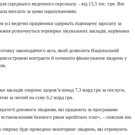
а для середнього медичного персоналу – від 13,5 тис. грн. Він
мала виплати за цими нарахуваннями.
 усі медичні працівники одержать підвищену зарплату за
тижня розпочнуться перевірки лікувальних закладів, керівники
отовку законодавчого акта, який дозволить Національній
довгострокові контракти й починати фінансування лікарень у
ів.
и закладів охорони здоров’я понад 7,3 млрд грн за послуги,
атежі за лютий на суму 6,2 млрд грн.
стратегії допомоги лікарням, які працюють за програмами
 встановленням базового рівня заробітних плат», – пояснив він.
ж півроку буде проведено моніторинг лікарень, які отримують