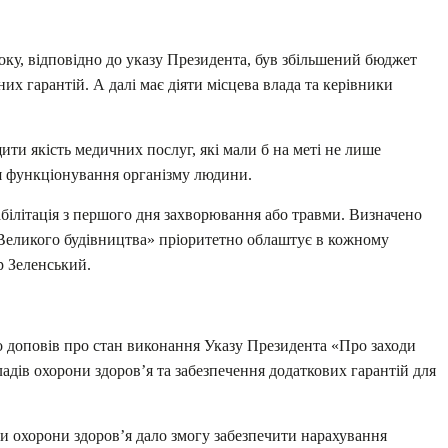
ку, відповідно до указу Президента, був збільшений бюджет
х гарантій. А далі має діяти місцева влада та керівники
ти якість медичних послуг, які мали б на меті не лише
ня функціонування організму людини.
білітація з першого дня захворювання або травми. Визначено
 «Великого будівництва» пріоритетно облаштує в кожному
р Зеленський.
о доповів про стан виконання Указу Президента «Про заходи
дів охорони здоров’я та забезпечення додаткових гарантій для
и охорони здоров’я дало змогу забезпечити нарахування