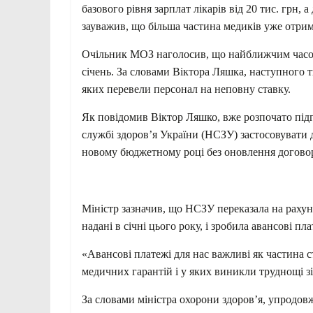
базового рівня зарплат лікарів від 20 тис. грн, 
зауважив, що більша частина медиків уже отри
Очільник МОЗ наголосив, що найближчим часом
січень. За словами Віктора Ляшка, наступного 
яких перевели персонал на неповну ставку.
Як повідомив Віктор Ляшко, вже розпочато підг
службі здоров’я України (НСЗУ) застосовувати 
новому бюджетному році без оновлення договор
Міністр зазначив, що НСЗУ переказала на рахунк
надані в січні цього року, і зробила авансові пл
«Авансові платежі для нас важливі як частина 
медичних гарантій і у яких виникли труднощі зі
За словами міністра охорони здоров’я, упродов