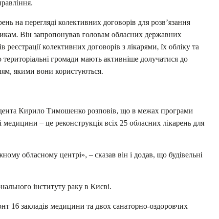
правління.
рень на перегляді колективних договорів для розв’язання
икам. Він запропонував головам обласних державних
 реєстрації колективних договорів з лікарями, їх обліку та
що територіальні громади мають активніше долучатися до
ням, якими вони користуються.
идента Кирило Тимошенко розповів, що в межах програми
 медицини – це реконструкція всіх 25 обласних лікарень для
ному обласному центрі», – сказав він і додав, що будівельні
нального інституту раку в Києві.
онт 16 закладів медицини та двох санаторно-оздоровчих