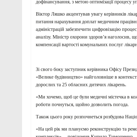
дофінансування, з метою оптимізації процесу у
Віктор Ляшко акцентував увагу керівників ліка
питання нарахування доплат медичним працівн
адміністрацій забезпечити цифровізацію процесів
аналізу. Міністр охорони здоров’я наголосив, 
компенсації вартості комунальних послуг лікар
Зі свого боку заступник керівника Офісу През
«Велике будівництво» найголовніше в контексті
дорослих та 25 обласних дитячих лікарень.
«Ми хочемо, щоб це були медичні містечка в кож
роботи почнуться, щойно дозволить погода.
Також цього року розпочнеться розбудова Націо
«На цей рік ми плануємо реконструкцію та рем
комплексів», – повідомив Кирило Тимошенко.