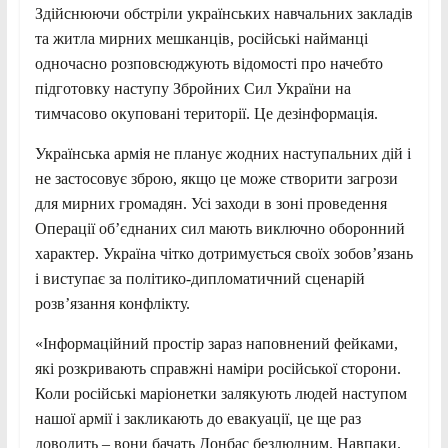
Здійснюючи обстріли українських навчальних закладів
та житла мирних мешканців, російські найманці
одночасно розповсюджують відомості про начебто
підготовку наступу Збройних Сил України на
тимчасово окуповані території. Це дезінформація.
Українська армія не планує жодних наступальних дій і
не застосовує зброю, якщо це може створити загрози
для мирних громадян. Усі заходи в зоні проведення
Операції об’єднаних сил мають виключно оборонний
характер. Україна чітко дотримується своїх зобов’язань
і виступає за політико-дипломатичний сценарій
розв’язання конфлікту.
«Інформаційний простір зараз наповнений фейками,
які розкривають справжні наміри російської сторони.
Коли російські маріонетки залякують людей наступом
нашої армії і закликають до евакуації, це ще раз
доводить – вони бачать Донбас безлюдним. Навпаки.