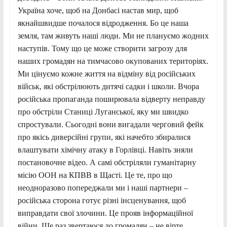
Україна хоче, щоб на Донбасі настав мир, щоб
якнайшвидше почалося відродження. Бо це наша
земля, там живуть наші люди. Ми не плануємо жодних
наступів. Тому що це може створити загрозу для
наших громадян на тимчасово окупованих територіях.
Ми цінуємо кожне життя на відміну від російських
військ, які обстрілюють дитячі садки і школи. Вчора
російська пропаганда поширювала відверту неправду
про обстріли Станиці Луганської, яку ми швидко
спростували. Сьогодні вони вигадали черговий фейк
про якісь диверсійні групи, які начебто збиралися
влаштувати хімічну атаку в Горлівці. Навіть зняли
постановочне відео. А самі обстріляли гуманітарну
місію ООН на КПВВ в Щасті. Це те, про що
неодноразово попереджали ми і наші партнери –
російська сторона готує різні інсценування, щоб
виправдати свої злочини. Це прояв інформаційної
війни. Ще раз звертаюся до громадян – не вірте