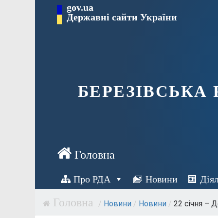
Перейти
gov.ua
Державні сайти України
до
вмісту
БЕРЕЗІВСЬКА
Про РДА
Новини
Дія
/
Новини
/
Новини
/
22 січня – Де