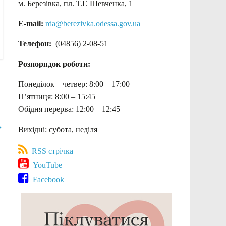
м. Березівка, пл. Т.Г. Шевченка, 1
E-mail:
rda@berezivka.odessa.gov.ua
Телефон:
(04856) 2-08-51
Розпорядок роботи:
Понеділок – четвер: 8:00 – 17:00
П’ятниця: 8:00 – 15:45
Обідня перерва: 12:00 – 12:45
→
Вихідні: субота, неділя
RSS стрічка
YouTube
Facebook