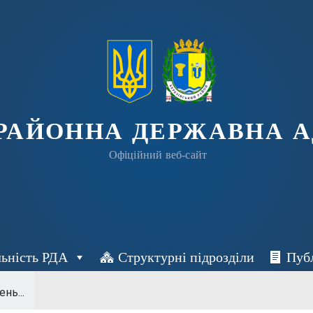
 РАЙОННА ДЕРЖАВНА А
Офіційний веб-сайт
льність РДА
Структурні підрозділи
Пуб
нь...