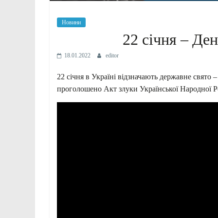
Новини
22 січня – Де
18.01.2022
editor
22 січня в Україні відзначають державне свято 
проголошено Акт злуки Української Народної Ре