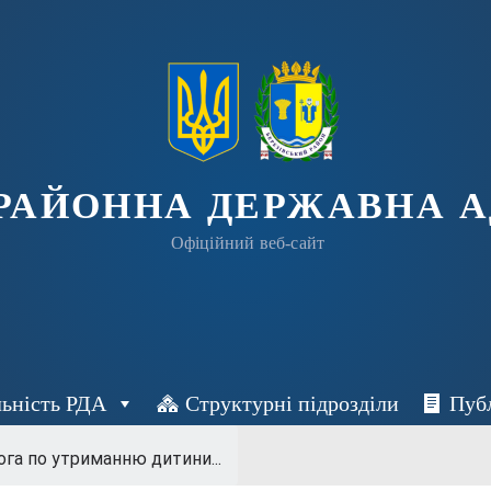
 РАЙОННА ДЕРЖАВНА А
Офіційний веб-сайт
льність РДА
Структурні підрозділи
Пуб
га по утриманню дитини...