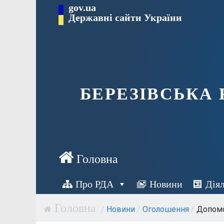
Перейти
gov.ua
Державні сайти України
до
вмісту
БЕРЕЗІВСЬКА
Про РДА
Новини
Дія
/
Новини
/
Оголошення
/
Допомо